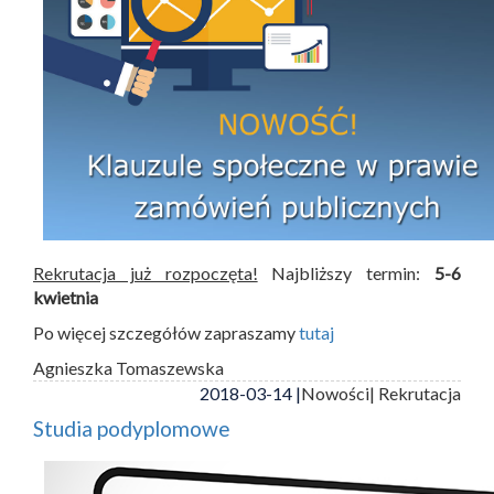
Rekrutacja już rozpoczęta!
Najbliższy termin:
5-6
kwietnia
Po więcej szczegółów zapraszamy
tutaj
Agnieszka Tomaszewska
2018-03-14 |
Nowości
| Rekrutacja
Studia podyplomowe