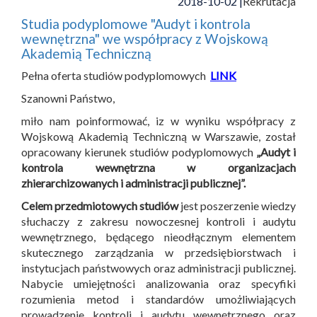
2018-10-02 |
Rekrutacja
Studia podyplomowe "Audyt i kontrola
wewnętrzna" we współpracy z Wojskową
Akademią Techniczną
Pełna oferta studiów podyplomowych
LINK
Szanowni Państwo,
miło nam poinformować, iz w wyniku współpracy z
Wojskową Akademią Techniczną w Warszawie, został
opracowany kierunek studiów podyplomowych
„Audyt i
kontrola wewnętrzna w organizacjach
zhierarchizowanych i administracji publicznej”.
Celem przedmiotowych studiów
jest poszerzenie wiedzy
słuchaczy z zakresu nowoczesnej kontroli i audytu
wewnętrznego, będącego nieodłącznym elementem
skutecznego zarządzania w przedsiębiorstwach i
instytucjach państwowych oraz administracji publicznej.
Nabycie umiejętności analizowania oraz specyfiki
rozumienia metod i standardów umożliwiających
prowadzenie kontroli i audytu wewnętrznego oraz