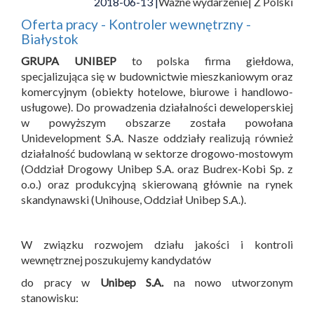
2018-06-13 |
Ważne wydarzenie
| Z Polski
Oferta pracy - Kontroler wewnętrzny -
Białystok
GRUPA UNIBEP
to polska firma giełdowa,
specjalizująca się w budownictwie mieszkaniowym oraz
komercyjnym (obiekty hotelowe, biurowe i handlowo-
usługowe). Do prowadzenia działalności deweloperskiej
w powyższym obszarze została powołana
Unidevelopment S.A. Nasze oddziały realizują również
działalność budowlaną w sektorze drogowo-mostowym
(Oddział Drogowy Unibep S.A. oraz Budrex-Kobi Sp. z
o.o.) oraz produkcyjną skierowaną głównie na rynek
skandynawski (Unihouse, Oddział Unibep S.A.).
W związku rozwojem działu jakości i kontroli
wewnętrznej poszukujemy kandydatów
do pracy w
Unibep S.A.
na nowo utworzonym
stanowisku: