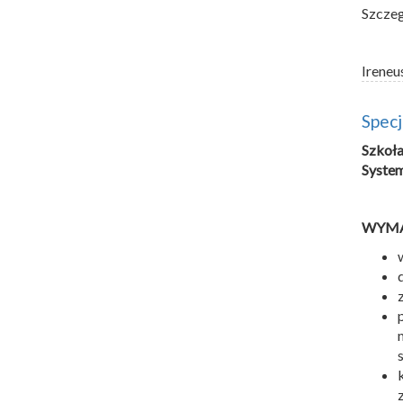
Szczeg
Ireneu
Specj
Szkoł
System
WYMA