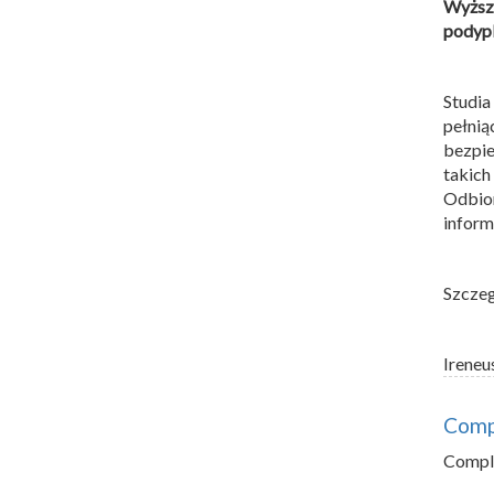
Wyższ
podyp
Studi
pełni
bezpie
takic
Odbio
inform
Szczeg
Ireneu
Comp
Compli