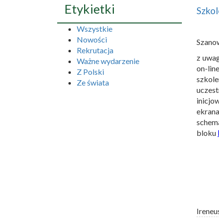
Etykietki
Szkol
Wszystkie
Nowości
Szano
Rekrutacja
z uwag
Ważne wydarzenie
on-lin
Z Polski
szkole
Ze świata
uczest
inicjo
ekrana
schema
bloku
Ireneu