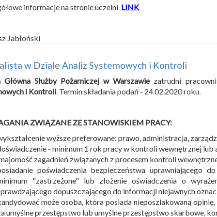
ółowe informacje na stronie uczelni
LINK
sz Jabłoński
alista w Dziale Analiz Systemowych i Kontroli
a Główna Służby Pożarniczej w Warszawie
zatrudni pracown
owych i Kontroli
. Termin składania podań - 24.02.2020 roku.
GANIA ZWIĄZANE ZE STANOWISKIEM PRACY:
wykształcenie wyższe preferowane: prawo, administracja, zarządz
doświadczenie - minimum 1 rok pracy w kontroli wewnętrznej lub
znajomość zagadnień związanych z procesem kontroli wewnętrzne
posiadanie poświadczenia bezpieczeństwa uprawniającego do 
minimum "zastrzeżone" lub złożenie oświadczenia o wyraże
sprawdzającego dopuszczającego do informacji niejawnych oznacz
kandydować może osoba, która posiada nieposzlakowaną opinię
za umyślne przestępstwo lub umyślne przestępstwo skarbowe, korz