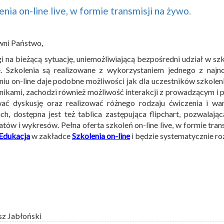
enia on-line live, w formie transmisji na żywo.
wni Państwo,
i na bieżącą sytuację, uniemożliwiającą bezpośredni udział w s
e. Szkolenia są realizowane z wykorzystaniem jednego z najn
niu on-line daje podobne możliwości jak dla uczestników szkole
nikami, zachodzi również możliwość interakcji z prowadzącym i
wać dyskusję oraz realizować różnego rodzaju ćwiczenia i wa
ch, dostępna jest też tablica zastępująca flipchart, pozwalają
tów i wykresów. Pełna oferta szkoleń on-line live, w formie trans
Edukacja
w zakładce
Szkolenia on-line
i będzie systematycznie ro
sz Jabłoński