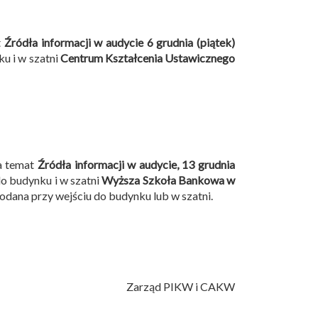
t
Źródła informacji w audycie
6 grudnia (piątek)
ku i w szatni
Centrum Kształcenia Ustawicznego
 temat
Źródła informacji w audycie,
13 grudnia
do budynku i w szatni
Wyższa Szkoła Bankowa w
podana przy wejściu do budynku lub w szatni.
Zarząd PIKW i CAKW