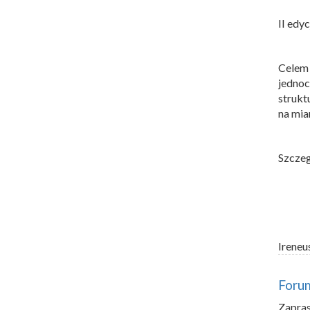
II edy
Celem
jednoc
strukt
na mia
Szcze
Ireneu
Forum
Zapras