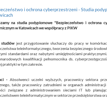
eczeństwo i ochrona cyberprzestrzeni - Studia pod
wicach
szamy na studia podyplomowe "Bezpieczeństwo i ochrona cyb
micznym w Katowicach we współpracy z PIKW
 studiów
jest przygotowanie słuchaczy do pracy w komórkach
czeństwa teleinformatycznego, tworzenia bezpiecznego środowis
tymi standardami oraz nabytymi umiejętnościami praktycznymi
ynarodowych kwalifikacji pełnomocnika ds. cyberprzestępczoś
ej praktyki w tym zakresie.
aci -
Absolwenci uczelni wyższych, pracownicy sektora prze
znego, także pracownicy zatrudnieni w organach administracji
ości związane z administrowaniem sieciami IT lub planuj
czeństwem teleinformatycznym w sektorze przedsiębiorstwa ora