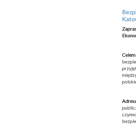
Bezpi
Kato
Zapra
Ekono
Celem
bezpie
przyję
międz
polski
Adres
public
czynn
bezpie