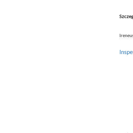
Szczeg
Ireneu
Insp