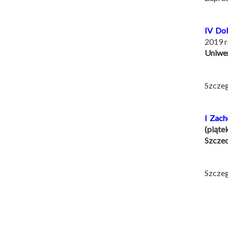
IV Dol
2019 r
Uniwer
Szcze
I Zac
(piąte
Szczec
Szcze