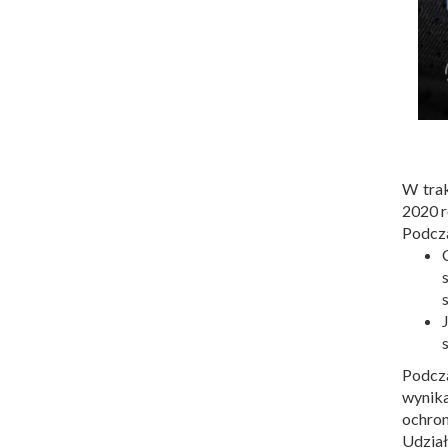
W tra
2020 r
Podcza
Podcz
wynika
ochron
Udział