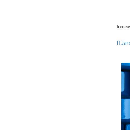
Ireneu
II Ja