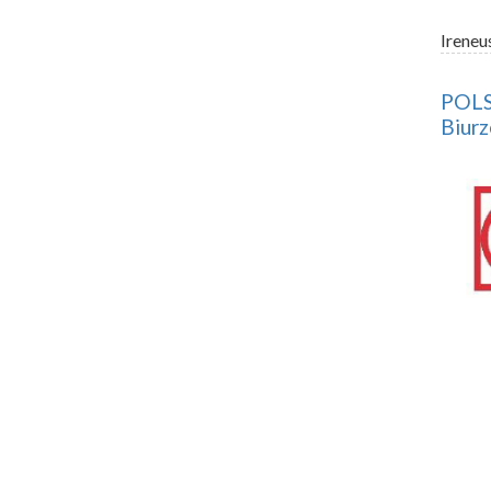
Ireneu
POLSK
Biurz