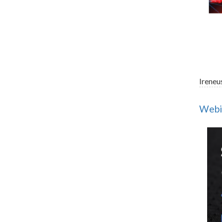
Ireneu
Webin