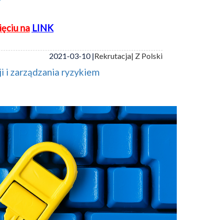
ięciu na
LINK
2021-03-10 |
Rekrutacja
| Z Polski
i i zarządzania ryzykiem