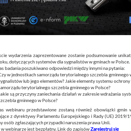
kcie wydarzenia zaprezentowane zostanie podsumowanie unik
oku, dotyczących systemów dla sygnalistów w gminach w Polsce.
s badania poszukiwano odpowiedzi między innymi na pytania:
Czy w jednostkach samorządu terytorialnego szczebla gminnego 
sygnalistów lub jego elementów? Jakie elementy systemu ochrony 
samorządu terytorialnego szczebla gminnego w Polsce?
Jakie są przyczyny zaniechania działań w zakresie wdrażania s
szczebla gminnego w Polsce?
as webinaru przedstawione zostaną również obowiązki gmin w 
jące z dyrektywy Parlamentu Europejskiego i Rady (UE) 2019/19
y osób zgłaszających przypadki naruszenia prawa Unii.
 w webinarze jest bezpłatny. Link do zapisów
Zarejestruj się