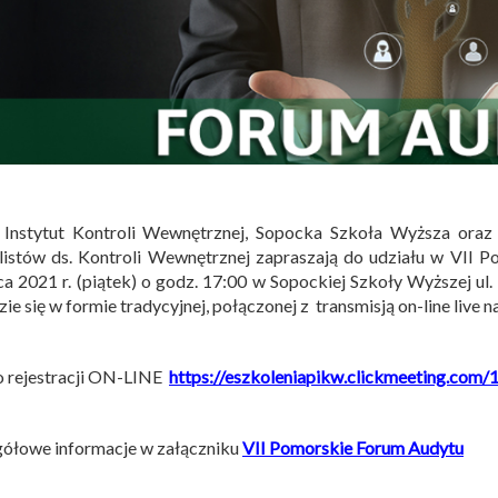
i Instytut Kontroli Wewnętrznej, Sopocka Szkoła Wyższa oraz
listów ds. Kontroli Wewnętrznej zapraszają do udziału w VII 
a 2021 r. (piątek) o godz. 17:00 w Sopockiej Szkoły Wyższej ul.
ie się w formie tradycyjnej, połączonej z transmisją on-line live 
o rejestracji ON-LINE
https://eszkoleniapikw.clickmeeting.com/
ółowe informacje w załączniku
VII Pomorskie Forum Audytu