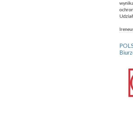
wynika
ochron
Udział
Ireneu
POLSK
Biurz