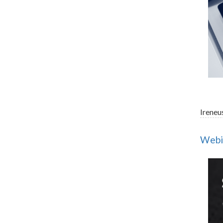
Ireneu
Webin