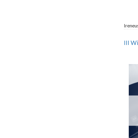
Ireneu
III W