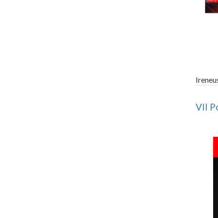
Ireneu
VII P