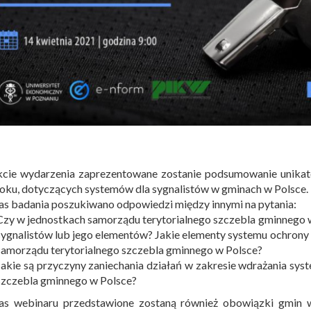
kcie wydarzenia zaprezentowane zostanie podsumowanie unik
oku, dotyczących systemów dla sygnalistów w gminach w Polsce.
s badania poszukiwano odpowiedzi między innymi na pytania:
Czy w jednostkach samorządu terytorialnego szczebla gminnego 
sygnalistów lub jego elementów? Jakie elementy systemu ochrony 
samorządu terytorialnego szczebla gminnego w Polsce?
Jakie są przyczyny zaniechania działań w zakresie wdrażania s
szczebla gminnego w Polsce?
as webinaru przedstawione zostaną również obowiązki gmin w 