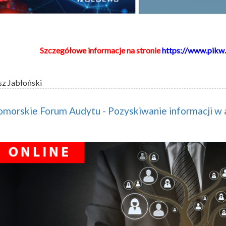
Szczegółowe informacje na stronie
https://www.pikw.
sz Jabłoński
omorskie Forum Audytu - Pozyskiwanie informacji w 