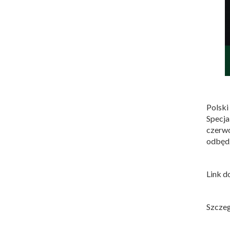
Polsk
Specja
czerwc
odbędz
Link d
Szczeg