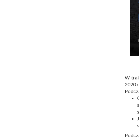
W tra
2020 r
Podcza
Podcz