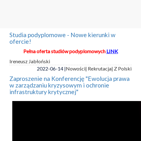
Studia podyplomowe - Nowe kierunki w
ofercie!
Pełna oferta studiów podyplomowych
LINK
Ireneusz Jabłoński
2022-06-14 |
Nowości
| Rekrutacja
| Z Polski
Zaproszenie na Konferencję "Ewolucja prawa
w zarządzaniu kryzysowym i ochronie
infrastruktury krytycznej"