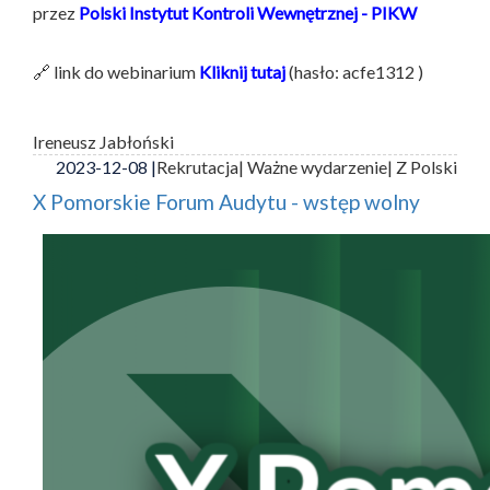
przez
Polski Instytut Kontroli Wewnętrznej - PIKW
🔗 link do webinarium
Kliknij tutaj
(hasło: acfe1312 )
Ireneusz Jabłoński
2023-12-08 |
Rekrutacja
| Ważne wydarzenie
| Z Polski
X Pomorskie Forum Audytu - wstęp wolny