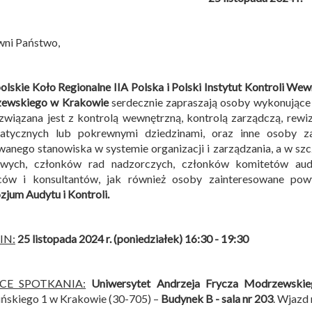
wni Państwo,
lskie Koło Regionalne IIA Polska i
Polski Instytut Kontroli Wew
ewskiego w Krakowie
serdecznie zapraszają osoby wykonujące
związana jest z kontrolą wewnętrzną, kontrolą zarządczą, rew
matycznych lub pokrewnymi dziedzinami, oraz inne osoby z
anego stanowiska w systemie organizacji i zarządzania, a w sz
owych, członków rad nadzorczych, członków komitetów audy
ców i konsultantów, jak również osoby zainteresowane po
jum Audytu i Kontroli
.
IN:
25 listopada 2024 r. (poniedziałek) 16:30 - 19:30
SCE SPOTKANIA:
Uniwersytet Andrzeja Frycza Modrzewski
ńskiego 1 w Krakowie (30-705) –
Budynek B -
sala nr 203
. Wjazd