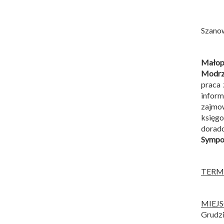
Szano
Małopo
Modrz
praca 
infor
zajmow
księg
dorad
Sympoz
TERM
MIEJ
Grudzi