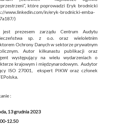
przestrzeni”, które poprowadzi Eryk brodnicki
s://www.linkedin.com/in/eryk-brodnicki-emba-
7a187/)
 jest prezesem zarządu Centrum Audytu
ieczeństwa sp. z o.o. oraz wieloletnim
ektorem Ochrony Danych w sektorze prywatnym
blicznym. Autor kilkunastu publikacji oraz
egent występujący na wielu wydarzeniach o
akterze krajowym i międzynarodowym. Audytor
ący ISO 27001, ekspert PIKW oraz członek
EPolska.
anie :
oda, 13 grudnia 2023
.00-12.50