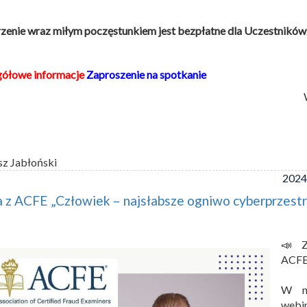
enie wraz miłym poczęstunkiem jest bezpłatne dla Uczestników
gółowe informacje
Zaproszenie na spotkanie
sz Jabłoński
2024
 z ACFE „Człowiek – najsłabsze ogniwo cyberprzestr
📣 Z
ACFE
W na
webi