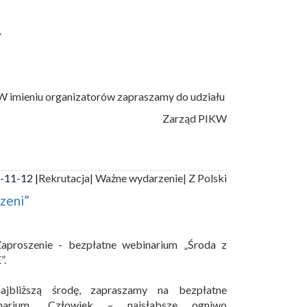
.
W imieniu organizatorów zapraszamy do udziału
Zarząd PIKW
-11-12 |
Rekrutacja
| Ważne wydarzenie
| Z Polski
zeni”
aproszenie - bezpłatne webinarium „Środa z
”.
jbliższą środę, zapraszamy na bezpłatne
narium „Człowiek – najsłabsze ogniwo