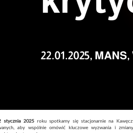
2 stycznia 2025
roku spotkamy się stacjonarnie na Kawęcz
wanych, aby wspólnie omówić kluczowe wyzwania i zmiany