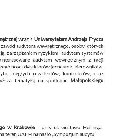
nętrznej
wraz z
Uniwersytetem Andrzeja Frycza
 zawód audytora wewnętrznego, osoby, których
izją, zarządzaniem ryzykiem, audytem systemów
ainteresowane audytem wewnętrznym z racji
czególności dyrektorów jednostek, kierowników,
tu, biegłych rewidentów, kontrolerów, oraz
wyższą tematyką na spotkanie
Małopolskiego
ego w Krakowie
- przy ul. Gustawa Herlinga-
 na teren UAFM na hasło „Sympozjum audytu”