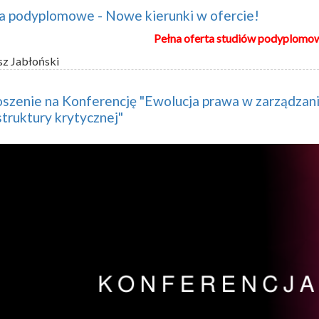
a podyplomowe - Nowe kierunki w ofercie!
Pełna oferta studiów podyplomo
sz Jabłoński
szenie na Konferencję "Ewolucja prawa w zarządzan
struktury krytycznej"