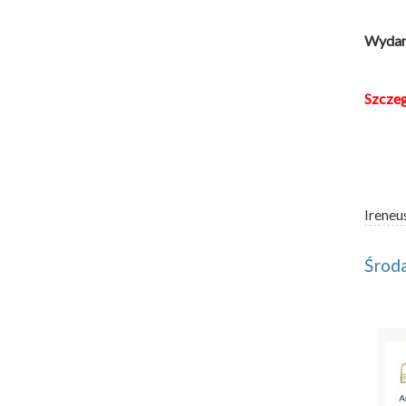
Wydarz
Szcze
Ireneu
Środa