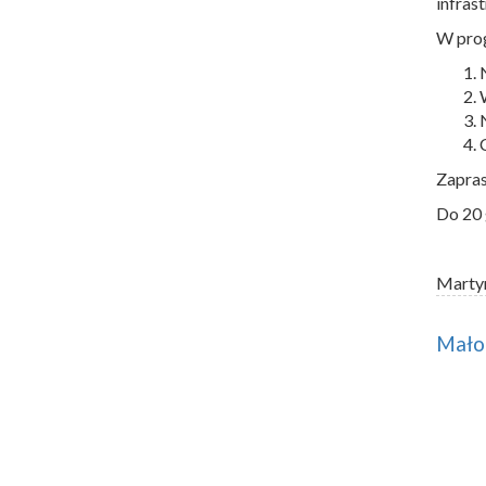
infras
W prog
Zapras
Do 20 
Marty
Małop