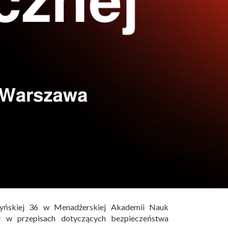
yńskiej 36 w Menadżerskiej Akademii Nauk
 w przepisach dotyczących bezpieczeństwa