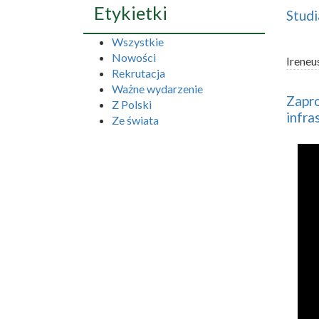
Etykietki
Studi
Wszystkie
Nowości
Ireneu
Rekrutacja
Ważne wydarzenie
Zapro
Z Polski
infra
Ze świata