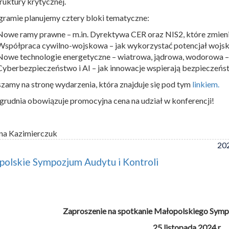
truktury krytycznej.
ramie planujemy cztery bloki tematyczne:
Nowe ramy prawne – m.in. Dyrektywa CER oraz NIS2, które zmien
Współpraca cywilno-wojskowa – jak wykorzystać potencjał wojsk
Nowe technologie energetyczne – wiatrowa, jądrowa, wodorowa –
Cyberbezpieczeństwo i AI – jak innowacje wspierają bezpieczeńst
zamy na stronę wydarzenia, która znajduje się pod tym
linkiem.
grudnia obowiązuje promocyjna cena na udział w konferencji!
na Kazimierczuk
202
olskie Sympozjum Audytu i Kontroli
Zaproszenie na spotkanie Małopolskiego Sympo
25 listopada 2024 r.