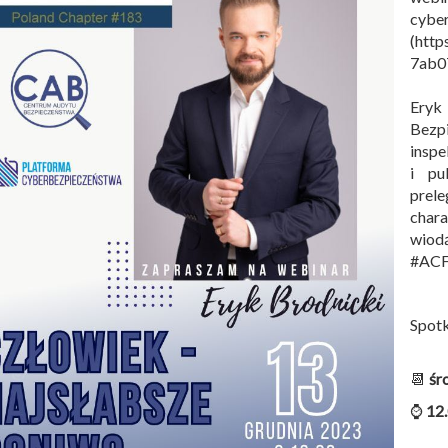
cyber
(http
7ab0
Eryk
Bezp
insp
i pu
prel
char
wiod
#ACF
Spotk
📆
śr
⌚
12