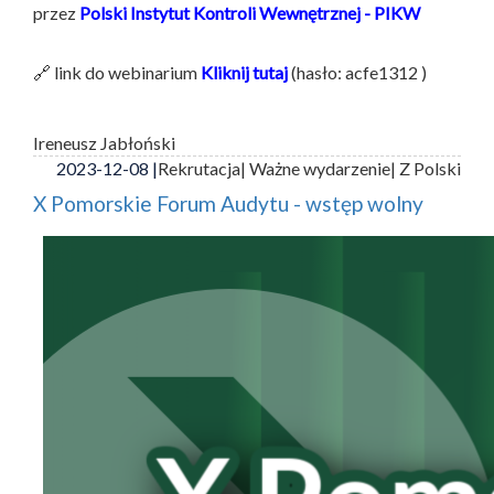
przez
Polski Instytut Kontroli Wewnętrznej - PIKW
🔗 link do webinarium
Kliknij tutaj
(hasło: acfe1312 )
Ireneusz Jabłoński
2023-12-08 |
Rekrutacja
| Ważne wydarzenie
| Z Polski
X Pomorskie Forum Audytu - wstęp wolny