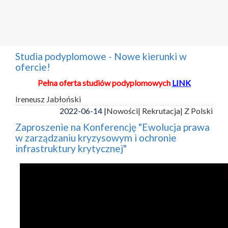
Studia podyplomowe - Nowe kierunki w
ofercie!
Pełna oferta studiów podyplomowych
LINK
Ireneusz Jabłoński
2022-06-14 |
Nowości
| Rekrutacja
| Z Polski
Zaproszenie na Konferencję "Ewolucja prawa
w zarządzaniu kryzysowym i ochronie
infrastruktury krytycznej"