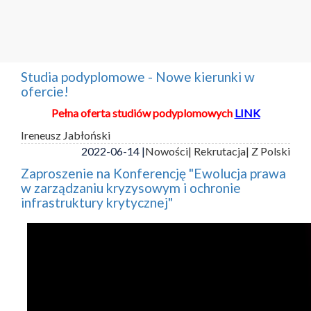
Studia podyplomowe - Nowe kierunki w
ofercie!
Pełna oferta studiów podyplomowych
LINK
Ireneusz Jabłoński
2022-06-14 |
Nowości
| Rekrutacja
| Z Polski
Zaproszenie na Konferencję "Ewolucja prawa
w zarządzaniu kryzysowym i ochronie
infrastruktury krytycznej"