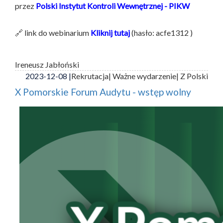
przez
Polski Instytut Kontroli Wewnętrznej - PIKW
🔗 link do webinarium
Kliknij tutaj
(hasło: acfe1312 )
Ireneusz Jabłoński
2023-12-08 |
Rekrutacja
| Ważne wydarzenie
| Z Polski
X Pomorskie Forum Audytu - wstęp wolny