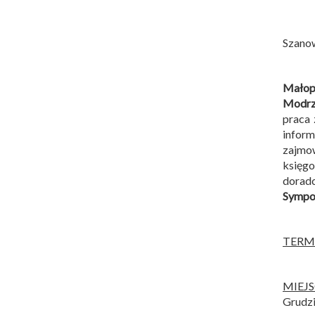
Szano
Małopo
Modrz
praca 
infor
zajmow
księg
dorad
Sympoz
TERM
MIEJ
Grudzi