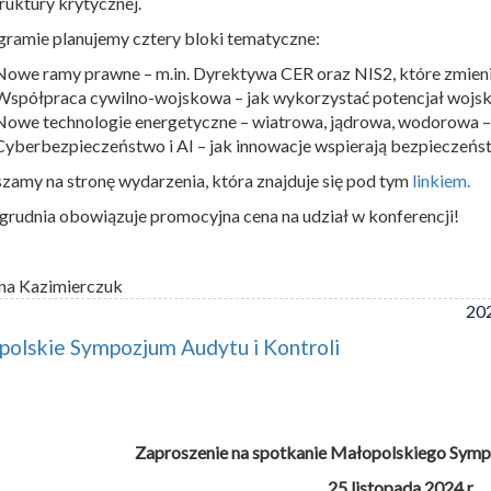
truktury krytycznej.
ramie planujemy cztery bloki tematyczne:
Nowe ramy prawne – m.in. Dyrektywa CER oraz NIS2, które zmien
Współpraca cywilno-wojskowa – jak wykorzystać potencjał wojsk
Nowe technologie energetyczne – wiatrowa, jądrowa, wodorowa –
Cyberbezpieczeństwo i AI – jak innowacje wspierają bezpieczeńst
zamy na stronę wydarzenia, która znajduje się pod tym
linkiem.
grudnia obowiązuje promocyjna cena na udział w konferencji!
na Kazimierczuk
202
olskie Sympozjum Audytu i Kontroli
Zaproszenie na spotkanie Małopolskiego Sympo
25 listopada 2024 r.