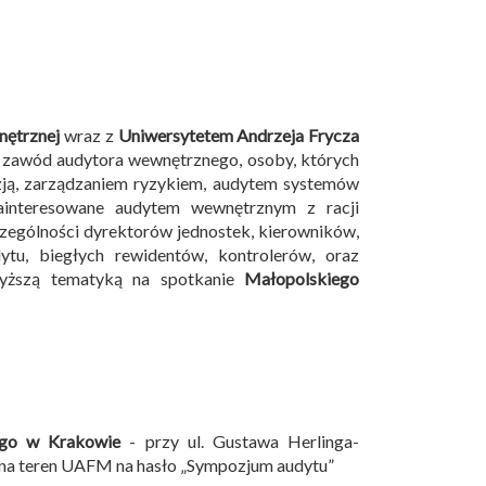
nętrznej
wraz z
Uniwersytetem Andrzeja Frycza
 zawód audytora wewnętrznego, osoby, których
izją, zarządzaniem ryzykiem, audytem systemów
ainteresowane audytem wewnętrznym z racji
czególności dyrektorów jednostek, kierowników,
tu, biegłych rewidentów, kontrolerów, oraz
wyższą tematyką na spotkanie
Małopolskiego
ego w Krakowie
- przy ul. Gustawa Herlinga-
 na teren UAFM na hasło „Sympozjum audytu”