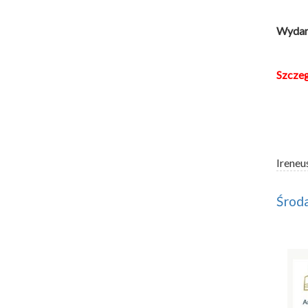
Wydarz
Szcze
Ireneu
Środa