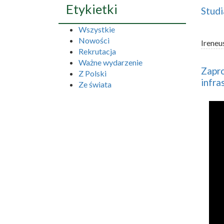
Etykietki
Studi
Wszystkie
Nowości
Ireneu
Rekrutacja
Ważne wydarzenie
Zapro
Z Polski
infra
Ze świata