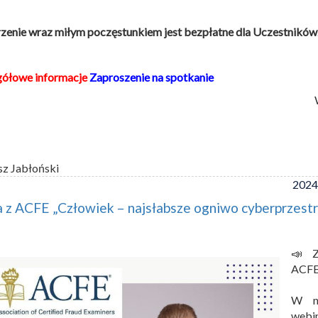
enie wraz miłym poczęstunkiem jest bezpłatne dla Uczestników
gółowe informacje
Zaproszenie na spotkanie
sz Jabłoński
2024
 z ACFE „Człowiek – najsłabsze ogniwo cyberprzestr
📣 Z
ACFE
W na
webi