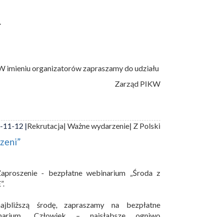
.
W imieniu organizatorów zapraszamy do udziału
Zarząd PIKW
-11-12 |
Rekrutacja
| Ważne wydarzenie
| Z Polski
zeni”
aproszenie - bezpłatne webinarium „Środa z
”.
jbliższą środę, zapraszamy na bezpłatne
narium „Człowiek – najsłabsze ogniwo