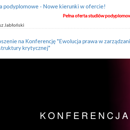
a podyplomowe - Nowe kierunki w ofercie!
Pełna oferta studiów podyplomo
sz Jabłoński
szenie na Konferencję "Ewolucja prawa w zarządzan
struktury krytycznej"