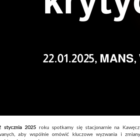
2 stycznia 2025
roku spotkamy się stacjonarnie na Kawęcz
wanych, aby wspólnie omówić kluczowe wyzwania i zmiany