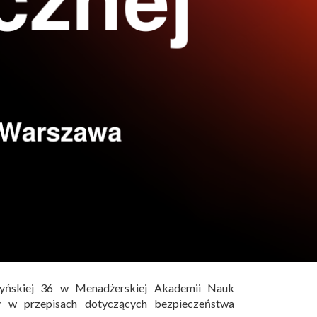
yńskiej 36 w Menadżerskiej Akademii Nauk
 w przepisach dotyczących bezpieczeństwa