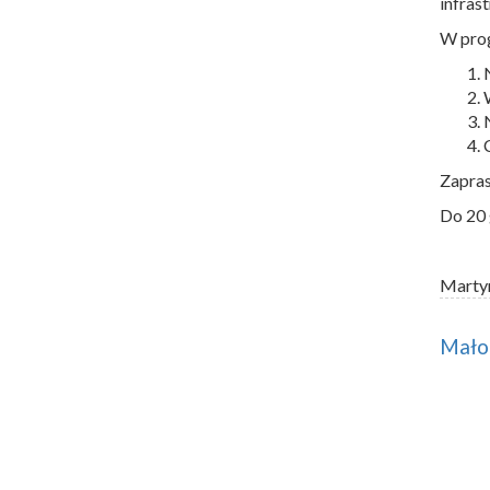
infras
W prog
Zapras
Do 20 
Marty
Małop