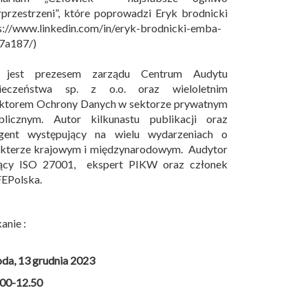
przestrzeni”, które poprowadzi Eryk brodnicki
s://www.linkedin.com/in/eryk-brodnicki-emba-
7a187/)
 jest prezesem zarządu Centrum Audytu
ieczeństwa sp. z o.o. oraz wieloletnim
ektorem Ochrony Danych w sektorze prywatnym
blicznym. Autor kilkunastu publikacji oraz
egent występujący na wielu wydarzeniach o
akterze krajowym i międzynarodowym. Audytor
ący ISO 27001, ekspert PIKW oraz członek
EPolska.
anie :
oda, 13 grudnia 2023
.00-12.50