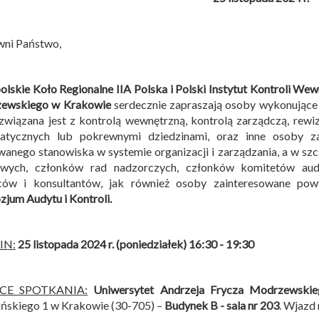
wni Państwo,
lskie Koło Regionalne IIA Polska i
Polski Instytut Kontroli Wew
ewskiego w Krakowie
serdecznie zapraszają osoby wykonujące
związana jest z kontrolą wewnętrzną, kontrolą zarządczą, rew
matycznych lub pokrewnymi dziedzinami, oraz inne osoby z
anego stanowiska w systemie organizacji i zarządzania, a w sz
owych, członków rad nadzorczych, członków komitetów audy
ców i konsultantów, jak również osoby zainteresowane po
jum Audytu i Kontroli
.
IN:
25 listopada 2024 r. (poniedziałek) 16:30 - 19:30
SCE SPOTKANIA:
Uniwersytet Andrzeja Frycza Modrzewski
ńskiego 1 w Krakowie (30-705) –
Budynek B -
sala nr 203
. Wjazd