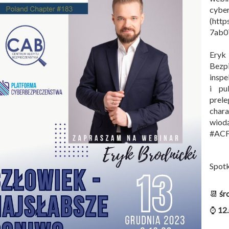
cyber
(http
7ab0
Eryk
Bezp
insp
i pu
prel
char
wiod
#ACF
Spotk
📆
śr
⌚
12