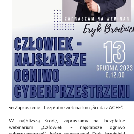
📣 Zaproszenie - bezpłatne webinarium „Środa z ACFE”.
W najbliższą środę, zapraszamy na bezpłatne
webinarium „Człowiek – najsłabsze ogniwo
cyberprzestrzeni”, które poprowadzi Eryk brodnicki