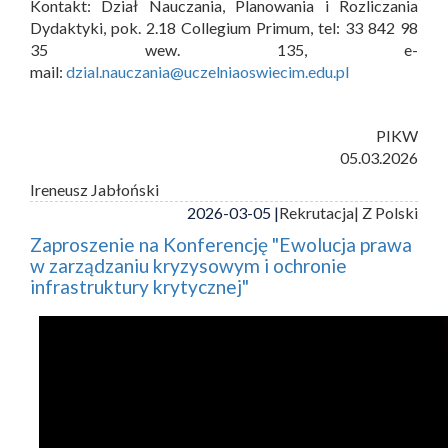
Kontakt: Dział Nauczania, Planowania i Rozliczania
Dydaktyki, pok. 2.18 Collegium Primum, tel: 33 842 98
35 wew. 135, e-
mail:
dzial.nauczania@uczelniaoswiecim.edu.pl
PIKW
05.03.2026
Ireneusz Jabłoński
2026-03-05 |
Rekrutacja
| Z Polski
Zaproszenie na Konferencję "Ewolucja prawa
w zarządzaniu kryzysowym i ochronie
infrastruktury krytycznej"