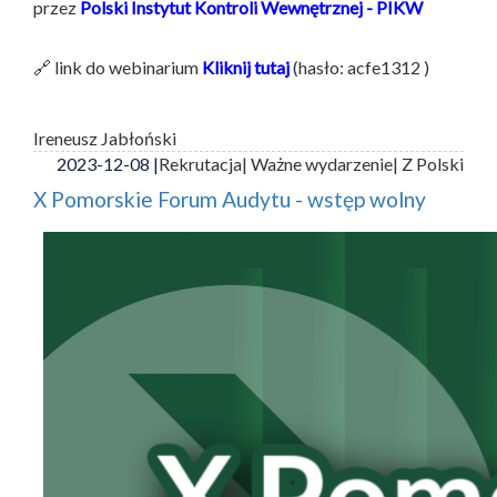
przez
Polski Instytut Kontroli Wewnętrznej - PIKW
🔗 link do webinarium
Kliknij tutaj
(hasło: acfe1312 )
Ireneusz Jabłoński
2023-12-08 |
Rekrutacja
| Ważne wydarzenie
| Z Polski
X Pomorskie Forum Audytu - wstęp wolny