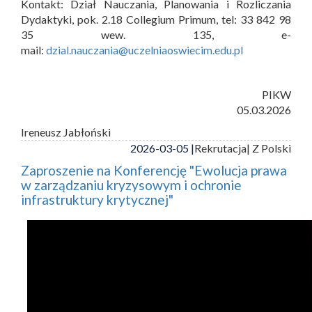
Kontakt: Dział Nauczania, Planowania i Rozliczania
Dydaktyki, pok. 2.18 Collegium Primum, tel: 33 842 98
35 wew. 135, e-
mail:
dzial.nauczania@uczelniaoswiecim.edu.pl
PIKW
05.03.2026
Ireneusz Jabłoński
2026-03-05 |
Rekrutacja
| Z Polski
Zaproszenie na Konferencję "Ewolucja prawa
w zarządzaniu kryzysowym i ochronie
infrastruktury krytycznej"