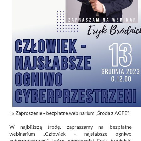
📣 Zaproszenie - bezpłatne webinarium „Środa z ACFE”.
W najbliższą środę, zapraszamy na bezpłatne
webinarium „Człowiek – najsłabsze ogniwo
cyberprzestrzeni”, które poprowadzi Eryk brodnicki