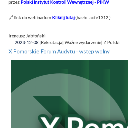
przez
Polski Instytut Kontroli Wewnętrznej - PIKW
🔗 link do webinarium
Kliknij tutaj
(hasło: acfe1312 )
Ireneusz Jabłoński
2023-12-08 |
Rekrutacja
| Ważne wydarzenie
| Z Polski
X Pomorskie Forum Audytu - wstęp wolny