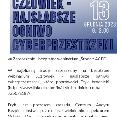
📣 Zaproszenie - bezpłatne webinarium „Środa z ACFE”.
W najbliższą środę, zapraszamy na bezpłatne
webinarium „Człowiek – najsłabsze ogniwo
cyberprzestrzeni”, które poprowadzi Eryk brodnicki
(https://www.linkedin.com/in/eryk-brodnicki-emba-
7ab07a187/)
Eryk jest prezesem zarządu Centrum Audytu
Bezpieczeństwa sp. z o.o. oraz wieloletnim inspektorem
Ochrony Danych w sektorze prywatnym i publicznym.