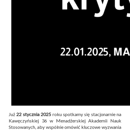
Już
22 stycznia 2025
roku spotkamy się stacjonarnie na
Kawęczyńskiej 36 w Menadżerskiej Akademii Nauk
Stosowanych, aby wspólnie omówić kluczowe wyzwania