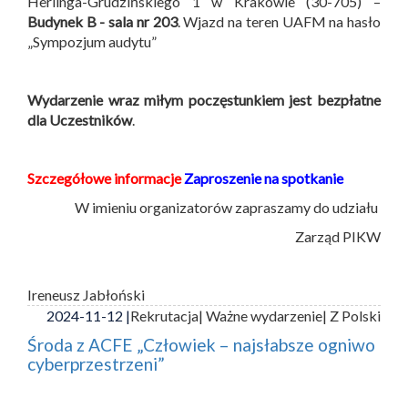
Herlinga-Grudzińskiego 1 w Krakowie (30-705) –
Budynek B -
sala nr 203
. Wjazd na teren UAFM na hasło
„Sympozjum audytu”
Wydarzenie wraz miłym poczęstunkiem jest bezpłatne
dla Uczestników
.
Szczegółowe informacje
Zaproszenie na spotkanie
W imieniu organizatorów zapraszamy do udziału
Zarząd PIKW
Ireneusz Jabłoński
2024-11-12 |
Rekrutacja
| Ważne wydarzenie
| Z Polski
Środa z ACFE „Człowiek – najsłabsze ogniwo
cyberprzestrzeni”