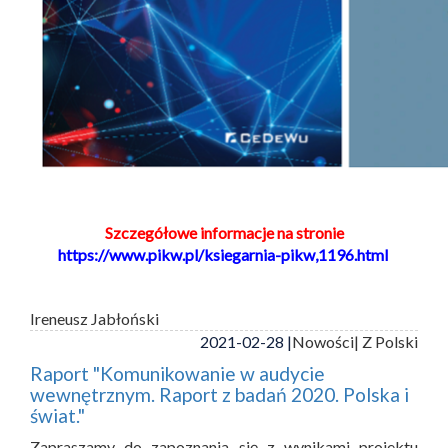
Szczegółowe informacje na stronie
https://www.pikw.pl/ksiegarnia-pikw,1196.html
Ireneusz Jabłoński
2021-02-28 |
Nowości
| Z Polski
Raport "Komunikowanie w audycie
wewnętrznym. Raport z badań 2020. Polska i
świat."
Zapraszamy do zapoznania się z wynikami projektu