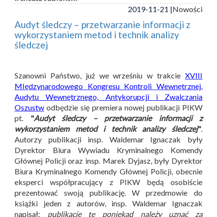
2019-11-21 |
Nowości
Audyt śledczy – przetwarzanie informacji z
wykorzystaniem metod i technik analizy
śledczej
Szanowni Państwo, już we wrześniu w trakcie
XVIII
MIędzynarodowego Kongresu Kontroli Wewnętrznej,
Audytu Wewnętrznego, Antykorupcji i Zwalczania
Oszustw
odbędzie się premiera nowej publikacji PIKW
pt.
"
Audyt śledczy – przetwarzanie informacji z
wykorzystaniem metod i technik analizy śledczej
"
.
Autorzy publikacji insp. Waldemar Ignaczak były
Dyrektor Biura Wywiadu Kryminalnego Komendy
Głównej Policji oraz insp. Marek Dyjasz, były Dyrektor
Biura Kryminalnego Komendy Głównej Policji, obecnie
eksperci współpracujący z PIKW będą osobiście
prezentować swoją publikację. W przedmowie do
książki jeden z autorów, insp. Waldemar Ignaczak
napisał:
publikację tę poniekąd należy uznać za