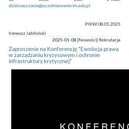
dzial.nauczania@uczelniaoswiecim.edu.pl
PIKW 08.01.2025
Ireneusz Jabłoński
2025-01-08 |
Nowości
| Rekrutacja
Zaproszenie na Konferencję "Ewolucja prawa
w zarządzaniu kryzysowym i ochronie
infrastruktury krytycznej"