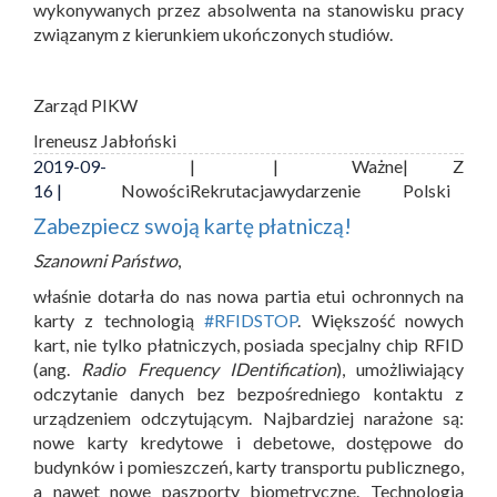
wykonywanych przez absolwenta na stanowisku pracy
związanym z kierunkiem ukończonych studiów.
Zarząd PIKW
Ireneusz Jabłoński
2019-09-
|
| Ważne
| Z
16 |
Nowości
Rekrutacja
wydarzenie
Polski
Zabezpiecz swoją kartę płatniczą!
Szanowni Państwo
,
właśnie dotarła do nas nowa partia etui ochronnych na
karty z technologią
#RFIDSTOP
. Większość nowych
kart, nie tylko płatniczych, posiada specjalny chip RFID
(ang.
Radio Frequency IDentification
), umożliwiający
odczytanie danych bez bezpośredniego kontaktu z
urządzeniem odczytującym. Najbardziej narażone są:
nowe karty kredytowe i debetowe, dostępowe do
budynków i pomieszczeń, karty transportu publicznego,
a nawet nowe paszporty biometryczne. Technologia