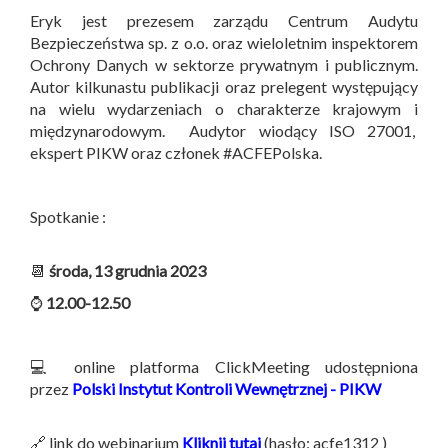
Eryk jest prezesem zarządu Centrum Audytu
Bezpieczeństwa sp. z o.o. oraz wieloletnim inspektorem
Ochrony Danych w sektorze prywatnym i publicznym.
Autor kilkunastu publikacji oraz prelegent występujący
na wielu wydarzeniach o charakterze krajowym i
międzynarodowym. Audytor wiodący ISO 27001,
ekspert PIKW oraz członek #ACFEPolska.
Spotkanie :
📆
środa, 13 grudnia 2023
⌚
12.00-12.50
💻 online platforma ClickMeeting udostępniona
przez
Polski Instytut Kontroli Wewnętrznej - PIKW
🔗 link do webinarium
Kliknij tutaj
(hasło: acfe1312 )