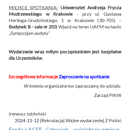
MIEJSCE SPOTKANIA:
Uniwersytet Andrzeja Frycza
Modrzewskiego w Krakowie
- przy ul. Gustawa
Herlinga-Grudzińskiego 1 w Krakowie (30-705) –
Budynek B -
sala nr 203
. Wjazd na teren UAFM na hasło
„Sympozjum audytu”
Wydarzenie wraz miłym poczęstunkiem jest bezpłatne
dla Uczestników
.
Szczegółowe informacje
Zaproszenie na spotkanie
W imieniu organizatorów zapraszamy do udziału
Zarząd PIKW
Ireneusz Jabłoński
2024-11-12 |
Rekrutacja
| Ważne wydarzenie
| Z Polski
Środa z ACFE „Człowiek – najsłabsze ogniwo