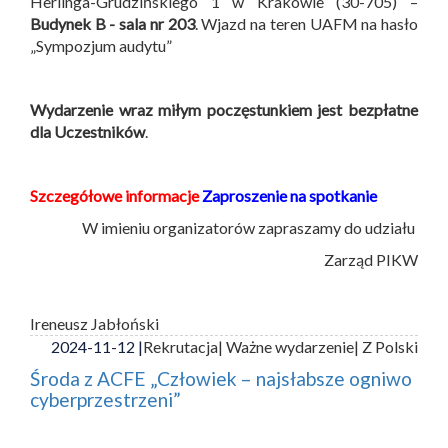
Herlinga-Grudzińskiego 1 w Krakowie (30-705) –
Budynek B -
sala nr 203
. Wjazd na teren UAFM na hasło
„Sympozjum audytu”
Wydarzenie wraz miłym poczęstunkiem jest bezpłatne
dla Uczestników
.
Szczegółowe informacje
Zaproszenie na spotkanie
W imieniu organizatorów zapraszamy do udziału
Zarząd PIKW
Ireneusz Jabłoński
2024-11-12 |
Rekrutacja
| Ważne wydarzenie
| Z Polski
Środa z ACFE „Człowiek – najsłabsze ogniwo
cyberprzestrzeni”