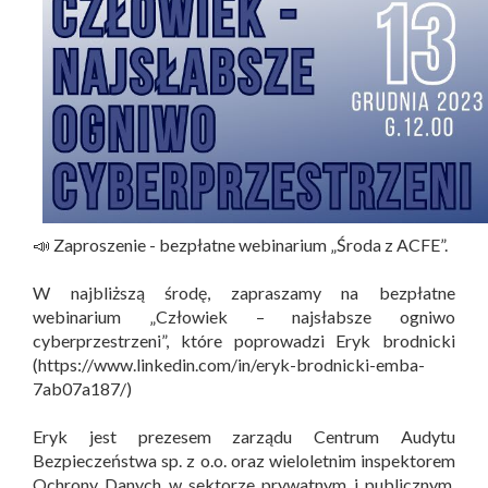
📣 Zaproszenie - bezpłatne webinarium „Środa z ACFE”.
W najbliższą środę, zapraszamy na bezpłatne
webinarium „Człowiek – najsłabsze ogniwo
cyberprzestrzeni”, które poprowadzi Eryk brodnicki
(https://www.linkedin.com/in/eryk-brodnicki-emba-
7ab07a187/)
Eryk jest prezesem zarządu Centrum Audytu
Bezpieczeństwa sp. z o.o. oraz wieloletnim inspektorem
Ochrony Danych w sektorze prywatnym i publicznym.