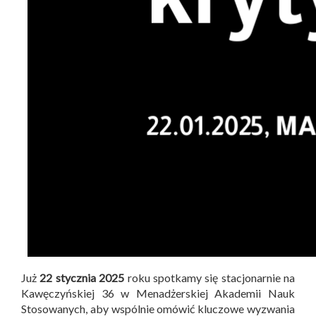
Już
22 stycznia 2025
roku spotkamy się stacjonarnie na
Kawęczyńskiej 36 w Menadżerskiej Akademii Nauk
Stosowanych, aby wspólnie omówić kluczowe wyzwania