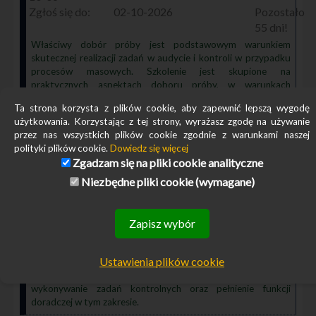
02-10-2026
55
Właściwy dobór próby jest podstawowym warunkiem
skutecznej realizacji zadań w audycie i kontroli w przypadku
procesów masowych. Szkolenie jest skupione na
praktycznych aspektach doboru próby, w warunkach
procesu masowego. Nie zawiera teorii statystycznych, lecz
Ta strona korzysta z plików cookie, aby zapewnić lepszą wygodę
prezentuje różne przypadki doboru próby na podstawie
użytkowania. Korzystając z tej strony, wyrażasz zgodę na używanie
rzeczywistych przykładów.
przez nas wszystkich plików cookie zgodnie z warunkami naszej
polityki plików cookie.
Dowiedz się więcej
Analiza ryzyka w audycie i kontroli - 12 pkt CPE
Zgadzam się na pliki cookie analityczne
(NASBA)
Niezbędne pliki cookie (wymagane)
on-line
2026-10-07 - 2026-
10-08
Zapisz wybór
06-10-2026
59
Ustawienia plików cookie
Doskonalenie umiejętności z zakresu audytu, kontroli oraz
analizy i zarządzania ryzykiem pozwala na efektywne
wykonywanie zadań kontrolnych oraz pełnienie funkcji
doradczej w tym zakresie.