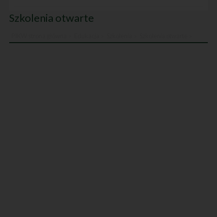
Szkolenia otwarte
PIKW strona główna
Edukacja
Szkolenia
Szkolenia otwarte