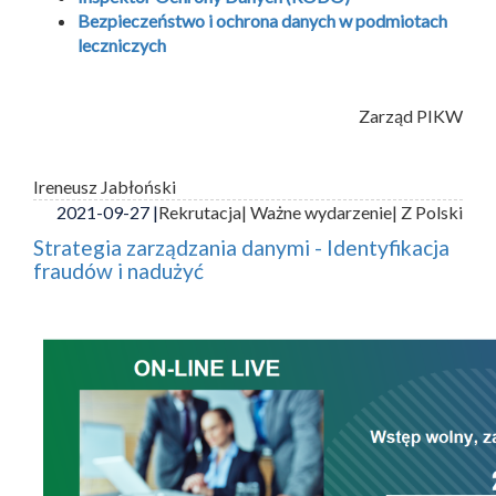
Bezpieczeństwo i ochrona danych w podmiotach
leczniczych
Zarząd PIKW
Ireneusz Jabłoński
2021-09-27 |
Rekrutacja
| Ważne wydarzenie
| Z Polski
Strategia zarządzania danymi - Identyfikacja
fraudów i nadużyć