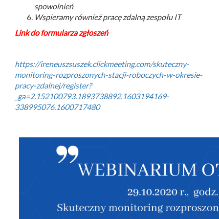
spowolnień
Wspieramy również pracę zdalną zespołu IT
Link do formularza zgłoszeń
https://ireneuszsuszek.clickmeeting.com/skuteczny-
monitoring-rozproszonych-stacji-roboczych-w-okresie-
pracy-zdalnej/register?
_ga=2.152100793.1893738892.1603194169-
338995076.1600717480