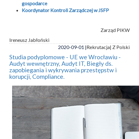
gospodarce
Koordynator Kontroli Zarządczej w JSFP
Zarząd PIKW
Ireneusz Jabłoński
2020-09-01 |
Rekrutacja
| Z Polski
Studia podyplomowe - UE we Wrocławiu -
Audyt wewnętrzny, Audyt IT, Biegły ds.
zapobiegania i wykrywania przestępstw i
korupcji, Compliance.