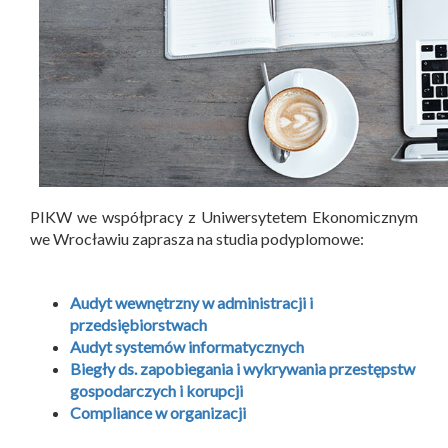
PIKW we współpracy z Uniwersytetem Ekonomicznym
we Wrocławiu zaprasza na studia podyplomowe:
Audyt wewnętrzny w administracji i
przedsiębiorstwach
Audyt systemów informatycznych
Biegły ds. zapobiegania i wykrywania przestępstw
gospodarczych i korupcji
Compliance w organizacji