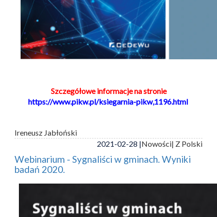
Szczegółowe informacje na stronie
https://www.pikw.pl/ksiegarnia-pikw,1196.html
Ireneusz Jabłoński
2021-02-28 |
Nowości
| Z Polski
Webinarium - Sygnaliści w gminach. Wyniki
badań 2020.