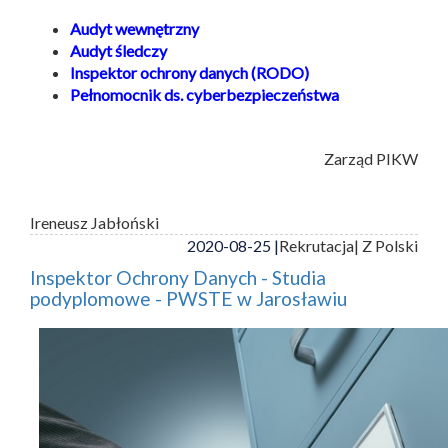
Audyt wewnętrzny
Audyt śledczy
Inspektor ochrony danych (RODO)
Pełnomocnik ds. cyberbezpieczeństwa
Zarząd PIKW
Ireneusz Jabłoński
2020-08-25 |
Rekrutacja
| Z Polski
Inspektor Ochrony Danych - Studia
podyplomowe - PWSTE w Jarosławiu