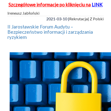
Szczegółowe informacje po kliknięciu na
LINK
Ireneusz Jabłoński
2021-03-10 |
Rekrutacja
| Z Polski
II Jarosławskie Forum Audytu –
Bezpieczeństwo informacji i zarządzania
ryzykiem