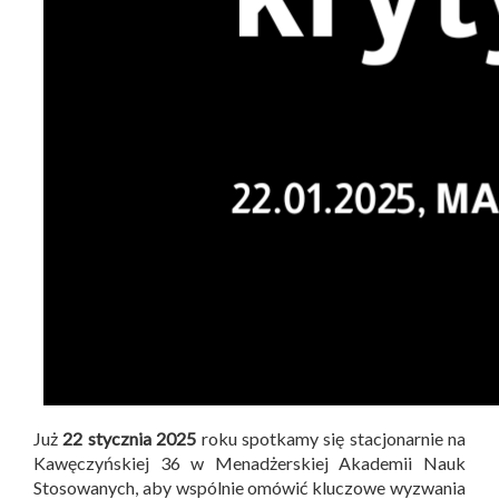
Już
22 stycznia 2025
roku spotkamy się stacjonarnie na
Kawęczyńskiej 36 w Menadżerskiej Akademii Nauk
Stosowanych, aby wspólnie omówić kluczowe wyzwania