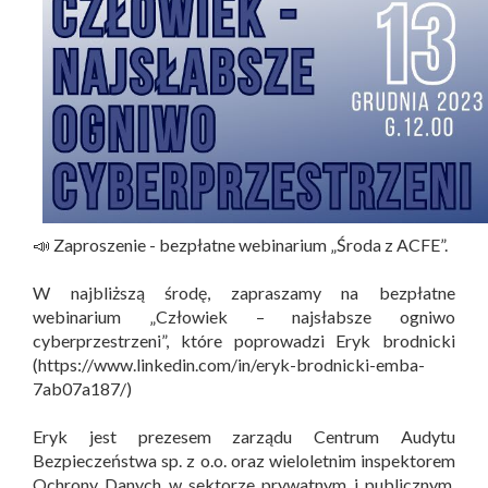
📣 Zaproszenie - bezpłatne webinarium „Środa z ACFE”.
W najbliższą środę, zapraszamy na bezpłatne
webinarium „Człowiek – najsłabsze ogniwo
cyberprzestrzeni”, które poprowadzi Eryk brodnicki
(https://www.linkedin.com/in/eryk-brodnicki-emba-
7ab07a187/)
Eryk jest prezesem zarządu Centrum Audytu
Bezpieczeństwa sp. z o.o. oraz wieloletnim inspektorem
Ochrony Danych w sektorze prywatnym i publicznym.