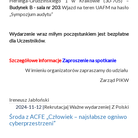
Herlinga-Grudzińskiego 1 w Krakowie (30-705) –
Budynek B -
sala nr 203
. Wjazd na teren UAFM na hasło
„Sympozjum audytu”
Wydarzenie wraz miłym poczęstunkiem jest bezpłatne
dla Uczestników
.
Szczegółowe informacje
Zaproszenie na spotkanie
W imieniu organizatorów zapraszamy do udziału
Zarząd PIKW
Ireneusz Jabłoński
2024-11-12 |
Rekrutacja
| Ważne wydarzenie
| Z Polski
Środa z ACFE „Człowiek – najsłabsze ogniwo
cyberprzestrzeni”