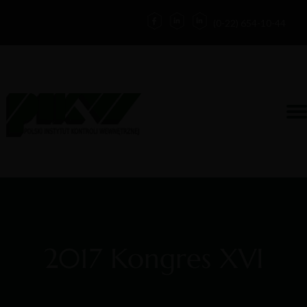
(0-22) 654-10-44
Działalność
Kontakt
Zaloguj
Forum
O nas
Blog
2017 Kongres XVI