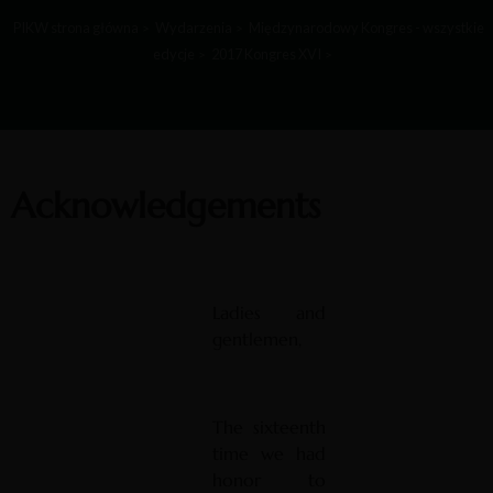
PIKW strona główna
Wydarzenia
Międzynarodowy Kongres - wszystkie
edycje
2017 Kongres XVI
Acknowledgements
Ladies and
gentlemen,
The sixteenth
time we had
honor to