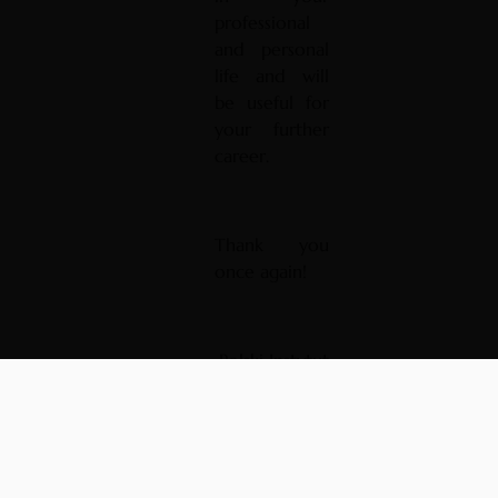
professional
and personal
life and will
be useful for
your further
career.
Thank you
once again!
Polski Instytut
Kontroli
Wewnętrznej
Podziękowa