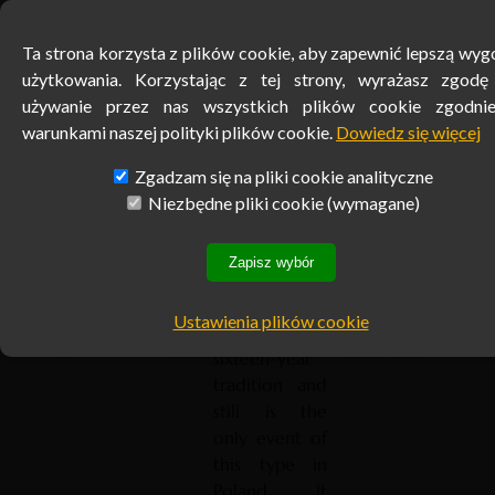
welcome you
on this unique
Ta strona korzysta z plików cookie, aby zapewnić lepszą wy
Ta strona korzysta z plików cookie, aby zapewnić lepszą wy
event which is
użytkowania. Korzystając z tej strony, wyrażasz zgodę
użytkowania. Korzystając z tej strony, wyrażasz zgodę
the
używanie przez nas wszystkich plików cookie zgodni
używanie przez nas wszystkich plików cookie zgodni
International
warunkami naszej polityki plików cookie.
warunkami naszej polityki plików cookie.
Dowiedz się więcej
Dowiedz się więcej
Congress of
Control,
Zgadzam się na pliki cookie analityczne
Zgadzam się na pliki cookie analityczne
Audit, Anti-
Niezbędne pliki cookie (wymagane)
Niezbędne pliki cookie (wymagane)
fraud and
anti-
Zapisz wybór
Zapisz wybór
corruption,
which already
Ustawienia plików cookie
Ustawienia plików cookie
enjoys a
sixteen-year
tradition and
still is the
only event of
this type in
Poland. It