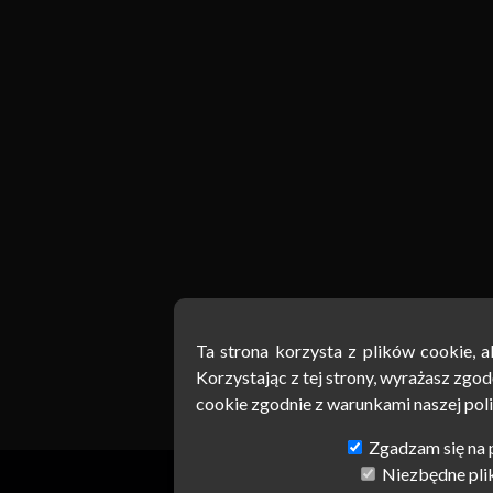
Ta strona korzysta z plików cookie, 
Ta strona korzysta z plików cookie, 
Korzystając z tej strony, wyrażasz zgo
Korzystając z tej strony, wyrażasz zgo
cookie zgodnie z warunkami naszej poli
cookie zgodnie z warunkami naszej poli
Zgadzam się na p
Zgadzam się na p
Niezbędne pli
Niezbędne pli