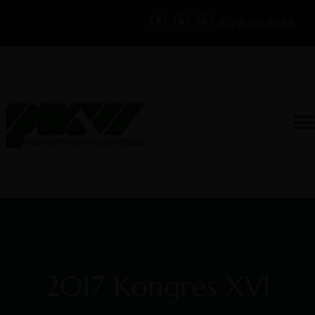
(0-22) 654-10-44
Działalność
Kontakt
Zaloguj
Forum
O nas
Blog
2017 Kongres XVI