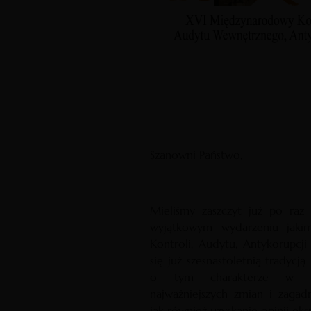
Szanowni Państwo,
Mieliśmy zaszczyt już po raz
wyjątkowym wydarzeniu jaki
Kontroli, Audytu, Antykorupcji 
się już szesnastoletnią tradycj
o tym charakterze w Po
najważniejszych zmian i zagad
jak również uzyskanie opinii eksp