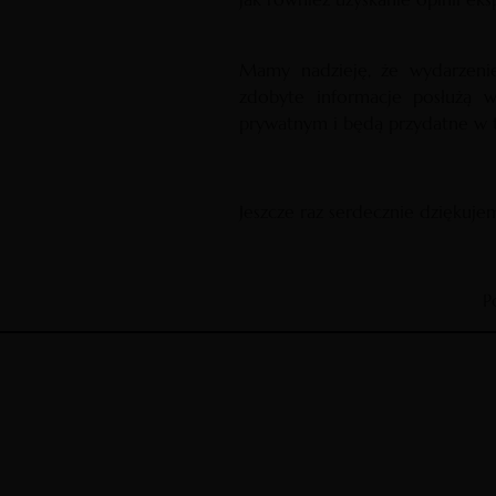
Mamy nadzieję, że wydarzenie
zdobyte informacje posłużą w
prywatnym i będą przydatne w t
Jeszcze raz serdecznie dziękuje
P