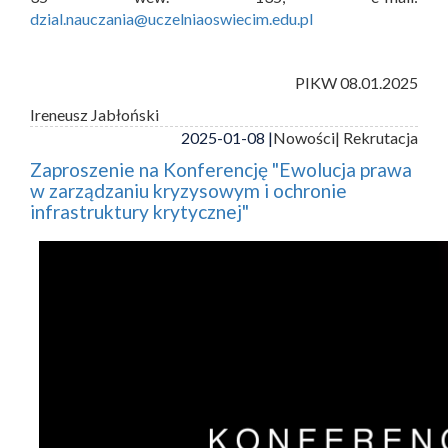
dzial.nauczania@uczelniaoswiecim.edu.pl
PIKW 08.01.2025
Ireneusz Jabłoński
2025-01-08 |
Nowości
| Rekrutacja
Zaproszenie na Konferencję "Ewolucja prawa
w zarządzaniu kryzysowym i ochronie
infrastruktury krytycznej"