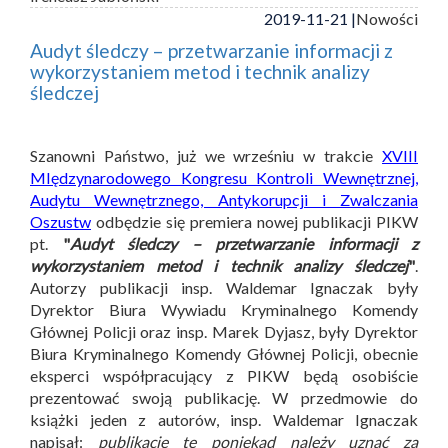
2019-11-21 |
Nowości
Audyt śledczy – przetwarzanie informacji z
wykorzystaniem metod i technik analizy
śledczej
Szanowni Państwo, już we wrześniu w trakcie
XVIII
MIędzynarodowego Kongresu Kontroli Wewnętrznej,
Audytu Wewnętrznego, Antykorupcji i Zwalczania
Oszustw
odbędzie się premiera nowej publikacji PIKW
pt.
"
Audyt śledczy – przetwarzanie informacji z
wykorzystaniem metod i technik analizy śledczej
"
.
Autorzy publikacji insp. Waldemar Ignaczak były
Dyrektor Biura Wywiadu Kryminalnego Komendy
Głównej Policji oraz insp. Marek Dyjasz, były Dyrektor
Biura Kryminalnego Komendy Głównej Policji, obecnie
eksperci współpracujący z PIKW będą osobiście
prezentować swoją publikację. W przedmowie do
książki jeden z autorów, insp. Waldemar Ignaczak
napisał:
publikację tę poniekąd należy uznać za