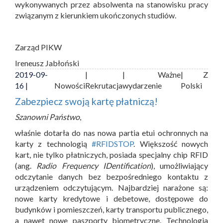
wykonywanych przez absolwenta na stanowisku pracy
związanym z kierunkiem ukończonych studiów.
Zarząd PIKW
Ireneusz Jabłoński
2019-09-
|
| Ważne
| Z
16 |
Nowości
Rekrutacja
wydarzenie
Polski
Zabezpiecz swoją kartę płatniczą!
Szanowni Państwo
,
właśnie dotarła do nas nowa partia etui ochronnych na
karty z technologią
#RFIDSTOP
. Większość nowych
kart, nie tylko płatniczych, posiada specjalny chip RFID
(ang.
Radio Frequency IDentification
), umożliwiający
odczytanie danych bez bezpośredniego kontaktu z
urządzeniem odczytującym. Najbardziej narażone są:
nowe karty kredytowe i debetowe, dostępowe do
budynków i pomieszczeń, karty transportu publicznego,
a nawet nowe paszporty biometryczne. Technologia