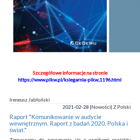
Szczegółowe informacje na stronie
https://www.pikw.pl/ksiegarnia-pikw,1196.html
Ireneusz Jabłoński
2021-02-28 |
Nowości
| Z Polski
Raport "Komunikowanie w audycie
wewnętrznym. Raport z badań 2020. Polska i
świat."
Zapraszamy do zapoznania się z wynikami projektu