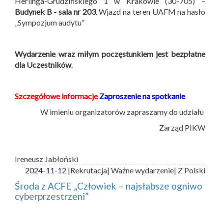
Herlinga-Grudzińskiego 1 w Krakowie (30-705) –
Budynek B -
sala nr 203
. Wjazd na teren UAFM na hasło
„Sympozjum audytu”
Wydarzenie wraz miłym poczęstunkiem jest bezpłatne
dla Uczestników
.
Szczegółowe informacje
Zaproszenie na spotkanie
W imieniu organizatorów zapraszamy do udziału
Zarząd PIKW
Ireneusz Jabłoński
2024-11-12 |
Rekrutacja
| Ważne wydarzenie
| Z Polski
Środa z ACFE „Człowiek – najsłabsze ogniwo
cyberprzestrzeni”