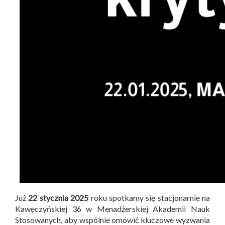
Już
22 stycznia 2025
roku spotkamy się stacjonarnie na
Kawęczyńskiej 36 w Menadżerskiej Akademii Nauk
Stosowanych, aby wspólnie omówić kluczowe wyzwania