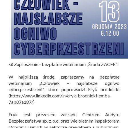
📣 Zaproszenie - bezpłatne webinarium „Środa z ACFE”.
W najbliższą środę, zapraszamy na bezpłatne
webinarium „Człowiek – najsłabsze ogniwo
cyberprzestrzeni”, które poprowadzi Eryk brodnicki
(https://www.linkedin.com/in/eryk-brodnicki-emba-
7ab07a187/)
Eryk jest prezesem zarządu Centrum Audytu
Bezpieczeństwa sp. z o.o. oraz wieloletnim inspektorem
Ochrony Danych w sektorze prywatnym i publicznym.