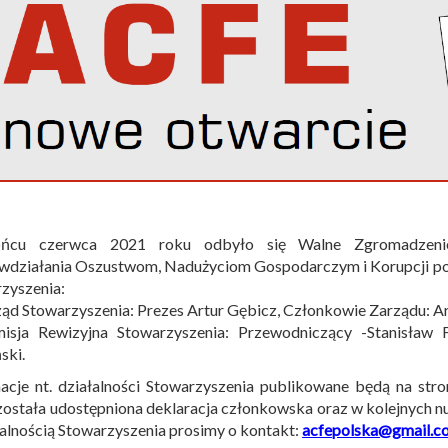
cu czerwca 2021 roku odbyło się Walne Zgromadzenie
iwdziałania Oszustwom, Nadużyciom Gospodarczym i Korupcji p
zyszenia:
ąd Stowarzyszenia: Prezes Artur Gębicz, Członkowie Zarządu: Ar
isja Rewizyjna Stowarzyszenia: Przewodniczący -Stanisław 
ski.
acje nt. działalności Stowarzyszenia publikowane będą na st
została udostępniona deklaracja członkowska oraz w kolejnych 
łalnością Stowarzyszenia prosimy o kontakt:
acfepolska@gmail.c