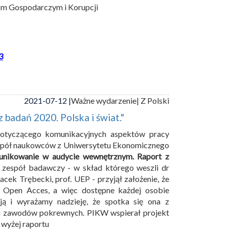
om Gospodarczym i Korupcji
3
2021-07-12 |
Ważne wydarzenie
| Z Polski
badań 2020. Polska i świat."
otyczącego komunikacyjnych aspektów pracy
espół naukowców z Uniwersytetu Ekonomicznego
nikowanie w audycie wewnętrznym. Raport z
 zespół badawczy - w skład którego weszli dr
cek Trębecki, prof. UEP - przyjął założenie, że
e Open Acces, a więc dostępne każdej osobie
ją i wyrażamy nadzieję, że spotka się ona z
i zawodów pokrewnych. PIKW wspierał projekt
 wyżej raportu