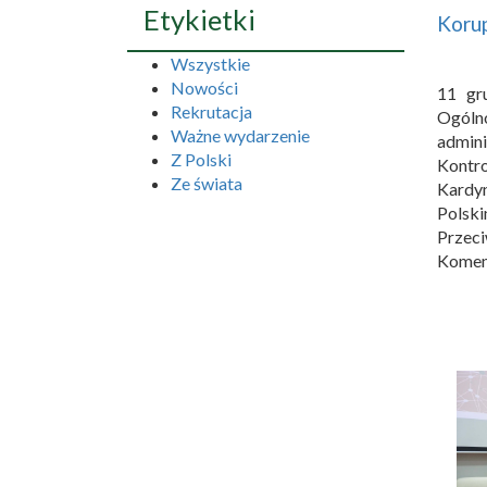
Etykietki
Korup
Wszystkie
Nowości
11 gr
Rekrutacja
Ogóln
Ważne wydarzenie
admini
Z Polski
Kontr
Ze świata
Kardy
Polsk
Przec
Komend