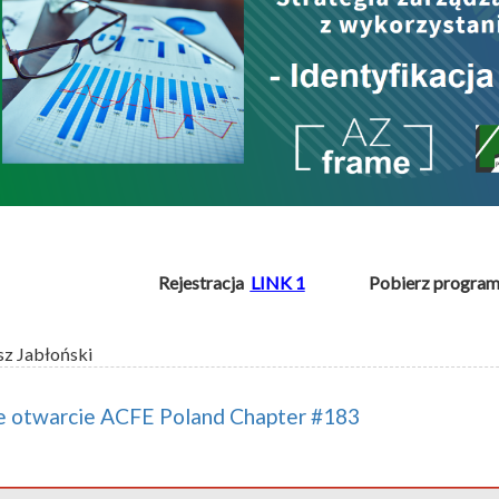
Rejestracja
LINK 1
Pobierz progra
sz Jabłoński
 otwarcie ACFE Poland Chapter #183