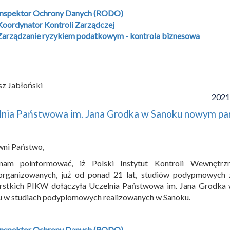
Inspektor Ochrony Danych (RODO)
Koordynator Kontroli Zarządczej
Zarządzanie ryzykiem podatkowym - kontrola biznesowa
sz Jabłoński
2021
lnia Państwowa im. Jana Grodka w Sanoku nowym p
wni Państwo,
nam poinformować, iż Polski Instytut Kontroli Wewnętrz
organizowanych, już od ponad 21 lat, studiów podypmowych z
erstkich PIKW dołączyła Uczelnia Państwowa im. Jana Grodk
u w studiach podyplomowych realizowanych w Sanoku.
Inspektor Ochrony Danych (RODO)