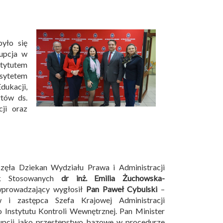
yło się
upcja w
stytutem
sytetem
dukacji,
rtów ds.
ji oraz
częła Dziekan Wydziału Prawa i Administracji
uk Stosowanych
dr inż. Emilia Żuchowska-
prowadzający wygłosił
Pan Paweł Cybulski
–
w i zastępca Szefa Krajowej Administracji
 Instytutu Kontroli Wewnętrznej. Pan Minister
upcji jako przestępstwo bazowe w procedurze