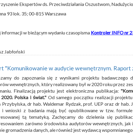
zyszenie Ekspertów ds. Przeciwdziałania Oszustwom, Nadużyci
enna 93 lok. 35; 00-815 Warszawa
 informacji w bieżącym wydaniu czasopisma
Kontroler INFO nr 2
sz Jabłoński
t "Komunikowanie w audycie wewnętrznym. Raport z 
szamy do zapoznania się z wynikami projektu badawczego d
rów wewnętrznych, który realizowany był w 2020 roku przez z
aniu. Finalizacją projektu jest elektroniczna publikacja:
"Komu
2020. Polska i świat."
Od samego początku realizacji projektu
 Przybylska, dr hab. Waldemar Rydzak, prof. UEP oraz dr hab. Ja
i i wnioski z badania mają być opublikowane w tzw. formul
eresowanej tą tematyką. Zachęcamy do dzielenia się publikac
eresowaniem zarówno środowiska audytorów wewnętrznych, jak 
pie gromadzenia danych, ale również jest wydawcą wspomnianego