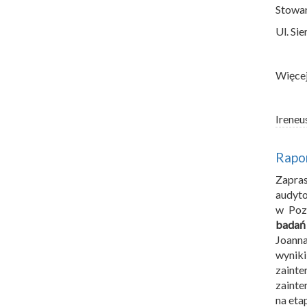
Stowar
Ul. Si
Więcej
Ireneu
Rapor
Zapra
audyto
w Pozn
badań 
Joanna
wynik
zaint
zaint
na eta