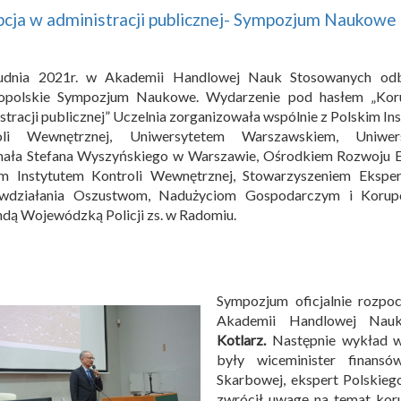
cja w administracji publicznej- Sympozjum Naukowe
udnia 2021r. w Akademii Handlowej Nauk Stosowanych odb
opolskie Sympozjum Naukowe. Wydarzenie pod hasłem „Kor
stracji publicznej” Uczelnia zorganizowała wspólnie z Polskim In
oli Wewnętrznej, Uniwersytetem Warszawskiem, Uniwer
nała Stefana Wyszyńskiego w Warszawie, Ośrodkiem Rozwoju E
im Instytutem Kontroli Wewnętrznej, Stowarzyszeniem Ekspe
iwdziałania Oszustwom, Nadużyciom Gospodarczym i Korupc
ą Wojewódzką Policji zs. w Radomiu.
Sympozjum oficjalnie rozpo
Akademii Handlowej Na
Kotlarz.
Następnie wykład w
były wiceminister finansó
Skarbowej, ekspert Polskiego
zwrócił uwagę na temat kor