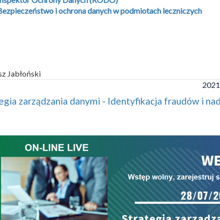
Bezpieczeństwo i ochrona danych w podmiotach leczniczych
sz Jabłoński
2021
egia zarządzania danymi - Identyfikacja fraudów i na