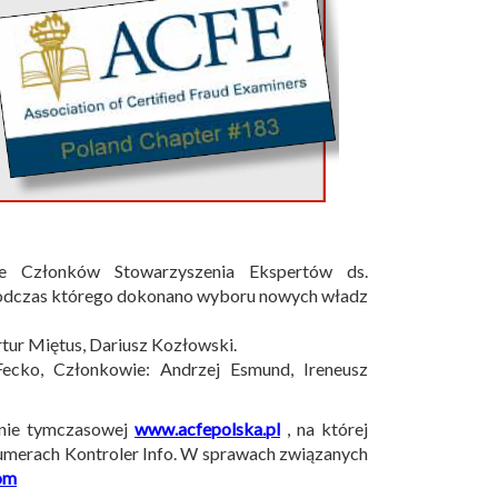
 Członków Stowarzyszenia Ekspertów ds.
odczas którego dokonano wyboru nowych władz
tur Miętus, Dariusz Kozłowski.
Fecko, Członkowie: Andrzej Esmund, Ireneusz
ronie tymczasowej
www.acfepolska.pl
, na której
numerach Kontroler Info. W sprawach związanych
om