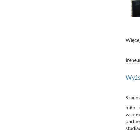
Więcej
Ireneu
Wyżs
Szano
miło 
współ
partn
studia