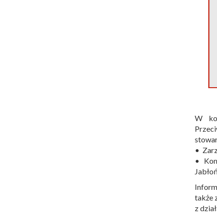
W koń
Przec
stowar
• Zarz
• Kom
Jabłoń
Inform
także 
z dzia