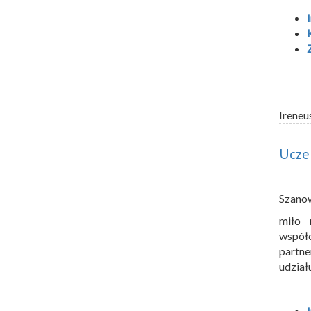
Ireneu
Ucze
Szano
miło 
współ
partn
udział