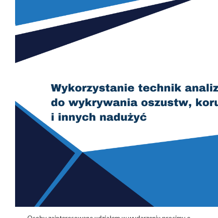
Osoby zainteresowane udziałem w wydarzeniu prosimy o