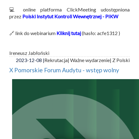
💻 online platforma ClickMeeting udostępniona
przez
Polski Instytut Kontroli Wewnętrznej - PIKW
🔗 link do webinarium
Kliknij tutaj
(hasło: acfe1312 )
Ireneusz Jabłoński
2023-12-08 |
Rekrutacja
| Ważne wydarzenie
| Z Polski
X Pomorskie Forum Audytu - wstęp wolny