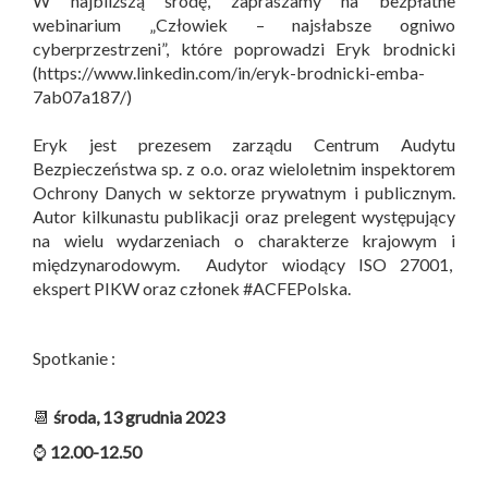
W najbliższą środę, zapraszamy na bezpłatne
webinarium „Człowiek – najsłabsze ogniwo
cyberprzestrzeni”, które poprowadzi Eryk brodnicki
(https://www.linkedin.com/in/eryk-brodnicki-emba-
7ab07a187/)
Eryk jest prezesem zarządu Centrum Audytu
Bezpieczeństwa sp. z o.o. oraz wieloletnim inspektorem
Ochrony Danych w sektorze prywatnym i publicznym.
Autor kilkunastu publikacji oraz prelegent występujący
na wielu wydarzeniach o charakterze krajowym i
międzynarodowym. Audytor wiodący ISO 27001,
ekspert PIKW oraz członek #ACFEPolska.
Spotkanie :
📆
środa, 13 grudnia 2023
⌚
12.00-12.50