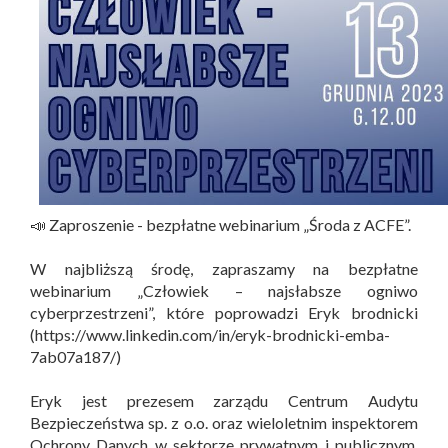
📣 Zaproszenie - bezpłatne webinarium „Środa z ACFE”.
W najbliższą środę, zapraszamy na bezpłatne
webinarium „Człowiek – najsłabsze ogniwo
cyberprzestrzeni”, które poprowadzi Eryk brodnicki
(https://www.linkedin.com/in/eryk-brodnicki-emba-
7ab07a187/)
Eryk jest prezesem zarządu Centrum Audytu
Bezpieczeństwa sp. z o.o. oraz wieloletnim inspektorem
Ochrony Danych w sektorze prywatnym i publicznym.