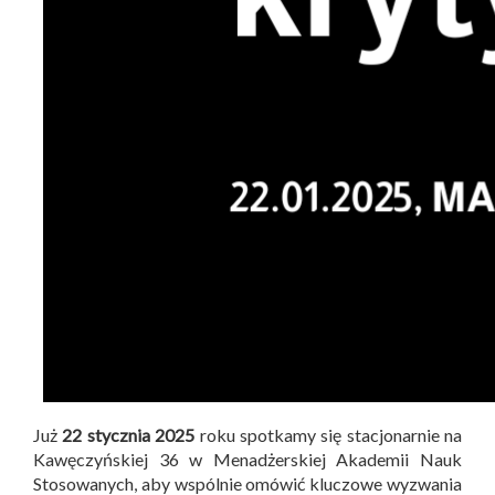
Już
22 stycznia 2025
roku spotkamy się stacjonarnie na
Kawęczyńskiej 36 w Menadżerskiej Akademii Nauk
Stosowanych, aby wspólnie omówić kluczowe wyzwania