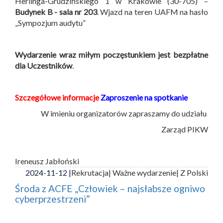
Herlinga-Grudzińskiego 1 w Krakowie (30-705) –
Budynek B -
sala nr 203
. Wjazd na teren UAFM na hasło
„Sympozjum audytu”
Wydarzenie wraz miłym poczęstunkiem jest bezpłatne
dla Uczestników
.
Szczegółowe informacje
Zaproszenie na spotkanie
W imieniu organizatorów zapraszamy do udziału
Zarząd PIKW
Ireneusz Jabłoński
2024-11-12 |
Rekrutacja
| Ważne wydarzenie
| Z Polski
Środa z ACFE „Człowiek – najsłabsze ogniwo
cyberprzestrzeni”