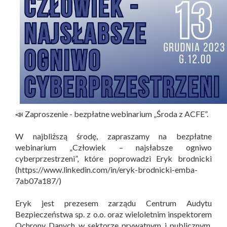
📣 Zaproszenie - bezpłatne webinarium „Środa z ACFE”.
W najbliższą środę, zapraszamy na bezpłatne
webinarium „Człowiek – najsłabsze ogniwo
cyberprzestrzeni”, które poprowadzi Eryk brodnicki
(https://www.linkedin.com/in/eryk-brodnicki-emba-
7ab07a187/)
Eryk jest prezesem zarządu Centrum Audytu
Bezpieczeństwa sp. z o.o. oraz wieloletnim inspektorem
Ochrony Danych w sektorze prywatnym i publicznym.