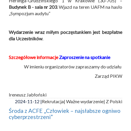
Herlinga-Grudzińskiego 1 w Krakowie (30-705) –
Budynek B -
sala nr 203
. Wjazd na teren UAFM na hasło
„Sympozjum audytu”
Wydarzenie wraz miłym poczęstunkiem jest bezpłatne
dla Uczestników
.
Szczegółowe informacje
Zaproszenie na spotkanie
W imieniu organizatorów zapraszamy do udziału
Zarząd PIKW
Ireneusz Jabłoński
2024-11-12 |
Rekrutacja
| Ważne wydarzenie
| Z Polski
Środa z ACFE „Człowiek – najsłabsze ogniwo
cyberprzestrzeni”