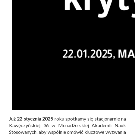
Już
22 stycznia 2025
roku spotkamy się stacjonarnie na
Kawęczyńskiej 36 w Menadżerskiej Akademii Nauk
Stosowanych, aby wspólnie omówić kluczowe wyzwania