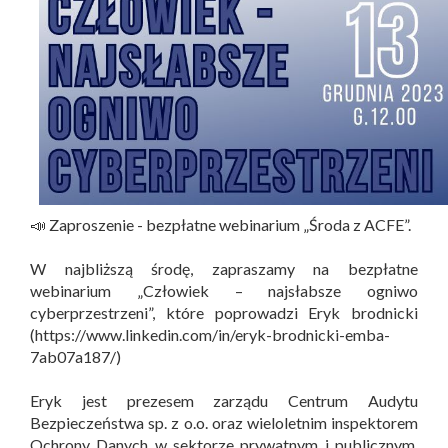
📣 Zaproszenie - bezpłatne webinarium „Środa z ACFE”.
W najbliższą środę, zapraszamy na bezpłatne
webinarium „Człowiek – najsłabsze ogniwo
cyberprzestrzeni”, które poprowadzi Eryk brodnicki
(https://www.linkedin.com/in/eryk-brodnicki-emba-
7ab07a187/)
Eryk jest prezesem zarządu Centrum Audytu
Bezpieczeństwa sp. z o.o. oraz wieloletnim inspektorem
Ochrony Danych w sektorze prywatnym i publicznym.