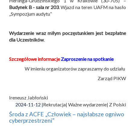
Herlinga-Grudzińskiego 1 w Krakowie (30-705) –
Budynek B -
sala nr 203
. Wjazd na teren UAFM na hasło
„Sympozjum audytu”
Wydarzenie wraz miłym poczęstunkiem jest bezpłatne
dla Uczestników
.
Szczegółowe informacje
Zaproszenie na spotkanie
W imieniu organizatorów zapraszamy do udziału
Zarząd PIKW
Ireneusz Jabłoński
2024-11-12 |
Rekrutacja
| Ważne wydarzenie
| Z Polski
Środa z ACFE „Człowiek – najsłabsze ogniwo
cyberprzestrzeni”