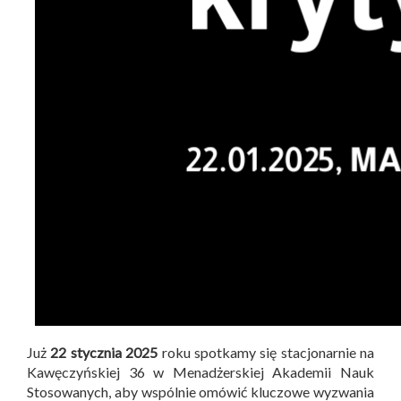
Już
22 stycznia 2025
roku spotkamy się stacjonarnie na
Kawęczyńskiej 36 w Menadżerskiej Akademii Nauk
Stosowanych, aby wspólnie omówić kluczowe wyzwania