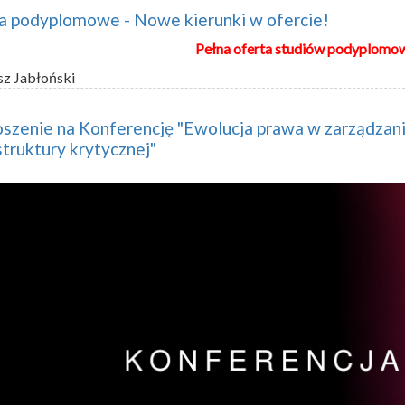
a podyplomowe - Nowe kierunki w ofercie!
Pełna oferta studiów podyplomo
sz Jabłoński
szenie na Konferencję "Ewolucja prawa w zarządzan
struktury krytycznej"