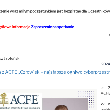
enie wraz miłym poczęstunkiem jest bezpłatne dla Uczestników
gółowe informacje
Zaproszenie na spotkanie
sz Jabłoński
2024
 z ACFE „Człowiek – najsłabsze ogniwo cyberprzestr
📣 Z
ACFE
W na
webi