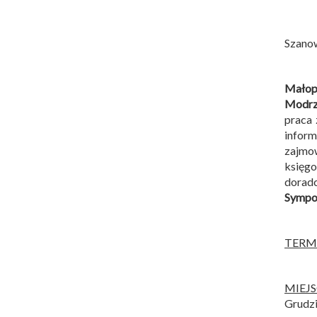
Szano
Małopo
Modrz
praca 
infor
zajmow
księg
dorad
Sympoz
TERM
MIEJ
Grudzi