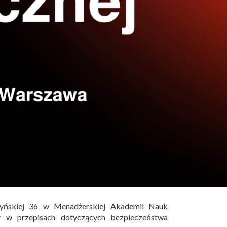
yńskiej 36 w Menadżerskiej Akademii Nauk
 w przepisach dotyczących bezpieczeństwa