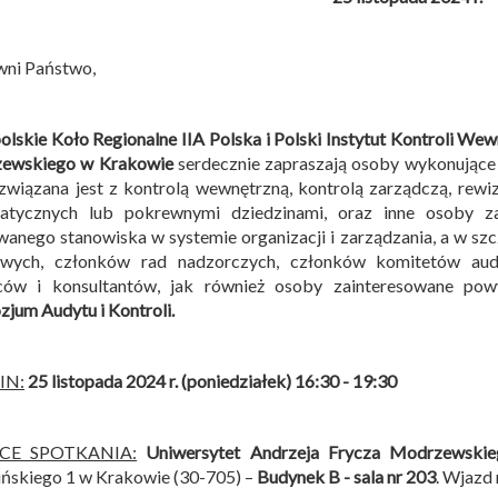
wni Państwo,
lskie Koło Regionalne IIA Polska i
Polski Instytut Kontroli Wew
ewskiego w Krakowie
serdecznie zapraszają osoby wykonujące
związana jest z kontrolą wewnętrzną, kontrolą zarządczą, rew
matycznych lub pokrewnymi dziedzinami, oraz inne osoby z
anego stanowiska w systemie organizacji i zarządzania, a w sz
owych, członków rad nadzorczych, członków komitetów audy
ców i konsultantów, jak również osoby zainteresowane po
jum Audytu i Kontroli
.
IN:
25 listopada 2024 r. (poniedziałek) 16:30 - 19:30
SCE SPOTKANIA:
Uniwersytet Andrzeja Frycza Modrzewski
ńskiego 1 w Krakowie (30-705) –
Budynek B -
sala nr 203
. Wjazd