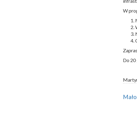
infras
W prog
Zapras
Do 20 
Marty
Małop