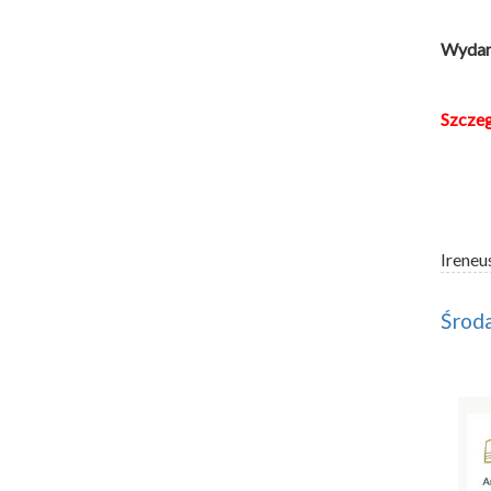
Wydarz
Szcze
Ireneu
Środa