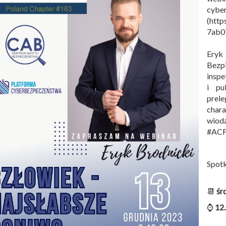
cyber
(http
7ab0
Eryk
Bezp
insp
i pu
prel
char
wiod
#ACF
Spotk
📆
śr
⌚
12