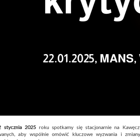
2 stycznia 2025
roku spotkamy się stacjonarnie na Kawęcz
wanych, aby wspólnie omówić kluczowe wyzwania i zmiany