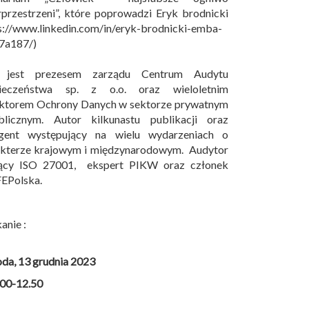
przestrzeni”, które poprowadzi Eryk brodnicki
s://www.linkedin.com/in/eryk-brodnicki-emba-
7a187/)
 jest prezesem zarządu Centrum Audytu
ieczeństwa sp. z o.o. oraz wieloletnim
ektorem Ochrony Danych w sektorze prywatnym
blicznym. Autor kilkunastu publikacji oraz
egent występujący na wielu wydarzeniach o
akterze krajowym i międzynarodowym. Audytor
ący ISO 27001, ekspert PIKW oraz członek
EPolska.
anie :
oda, 13 grudnia 2023
.00-12.50