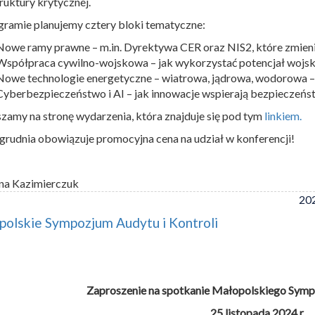
truktury krytycznej.
ramie planujemy cztery bloki tematyczne:
Nowe ramy prawne – m.in. Dyrektywa CER oraz NIS2, które zmien
Współpraca cywilno-wojskowa – jak wykorzystać potencjał wojsk
Nowe technologie energetyczne – wiatrowa, jądrowa, wodorowa –
Cyberbezpieczeństwo i AI – jak innowacje wspierają bezpieczeńst
zamy na stronę wydarzenia, która znajduje się pod tym
linkiem.
grudnia obowiązuje promocyjna cena na udział w konferencji!
na Kazimierczuk
202
olskie Sympozjum Audytu i Kontroli
Zaproszenie na spotkanie Małopolskiego Sympo
25 listopada 2024 r.