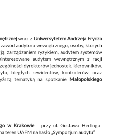
nętrznej
wraz z
Uniwersytetem Andrzeja Frycza
 zawód audytora wewnętrznego, osoby, których
izją, zarządzaniem ryzykiem, audytem systemów
ainteresowane audytem wewnętrznym z racji
czególności dyrektorów jednostek, kierowników,
tu, biegłych rewidentów, kontrolerów, oraz
wyższą tematyką na spotkanie
Małopolskiego
ego w Krakowie
- przy ul. Gustawa Herlinga-
 na teren UAFM na hasło „Sympozjum audytu”