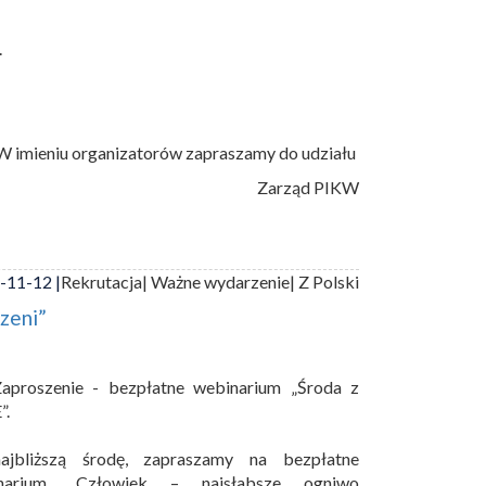
.
W imieniu organizatorów zapraszamy do udziału
Zarząd PIKW
-11-12 |
Rekrutacja
| Ważne wydarzenie
| Z Polski
zeni”
aproszenie - bezpłatne webinarium „Środa z
”.
jbliższą środę, zapraszamy na bezpłatne
narium „Człowiek – najsłabsze ogniwo