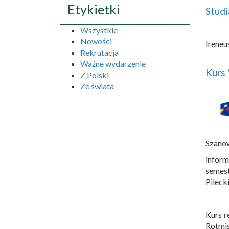
Etykietki
Studi
Wszystkie
Nowości
Ireneu
Rekrutacja
Ważne wydarzenie
Kurs
Z Polski
Ze świata
Szano
inform
semes
Pileck
Kurs r
Rotmis