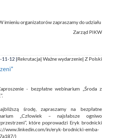
W imieniu organizatorów zapraszamy do udziału
Zarząd PIKW
-11-12 |
Rekrutacja
| Ważne wydarzenie
| Z Polski
zeni”
aproszenie - bezpłatne webinarium „Środa z
”.
jbliższą środę, zapraszamy na bezpłatne
narium „Człowiek – najsłabsze ogniwo
przestrzeni”, które poprowadzi Eryk brodnicki
s://www.linkedin.com/in/eryk-brodnicki-emba-
7a187/)