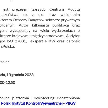
 jest prezesem zarządu Centrum Audytu
ieczeństwa sp. z o.o. oraz wieloletnim
ektorem Ochrony Danych w sektorze prywatnym
blicznym. Autor kilkunastu publikacji oraz
egent występujący na wielu wydarzeniach o
akterze krajowym i międzynarodowym. Audytor
ący ISO 27001, ekspert PIKW oraz członek
EPolska.
anie :
oda, 13 grudnia 2023
.00-12.50
nline platforma ClickMeeting udostępniona
z
Polski Instytut Kontroli Wewnętrznej - PIKW