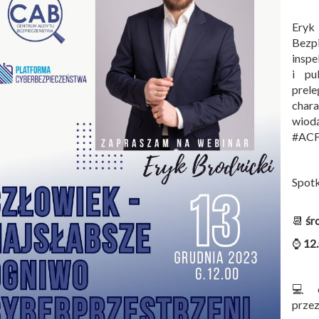
Eryk
Bezp
insp
i pu
prel
char
wiod
#ACF
Spotk
📆
śr
⌚
12
💻 o
prze