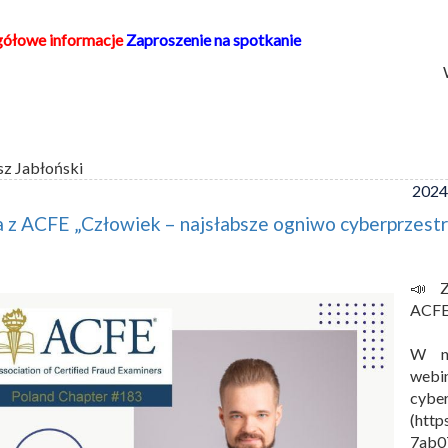
gółowe informacje
Zaproszenie na spotkanie
sz Jabłoński
2024
 z ACFE „Człowiek – najsłabsze ogniwo cyberprzestr
📣 Z
ACFE
W na
webi
cyber
(http
7ab0