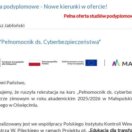
a podyplomowe - Nowe kierunki w ofercie!
Pełna oferta studiów podyplomo
sz Jabłoński
 "Pełnomocnik ds. Cyberbezpieczeństwa"
wni Państwo,
ujemy, że ruszyła rekrutacja na kurs „Pełnomocnik ds. cyberbe
trze zimowym w roku akademickim 2025/2026 w Małopolskiej
iego w Oświęcimiu.
ealizowany jest we współpracy Polskiego Instytutu Kontroli We
trza W. Pileckiego w ramach Projektu pt.
„Edukacja dla transf