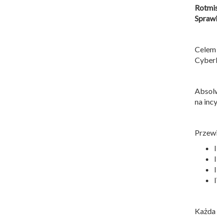
Rotmi
Sprawi
Celem
Cyber
Absolw
na inc
Przewi
Każda 