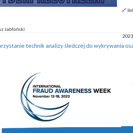
🔗 li
sz Jabłoński
2023
zystanie technik analizy śledczej do wykrywania osz