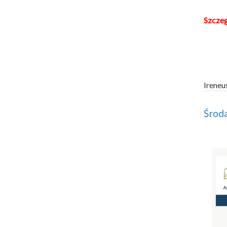
Szcze
Ireneu
Środa