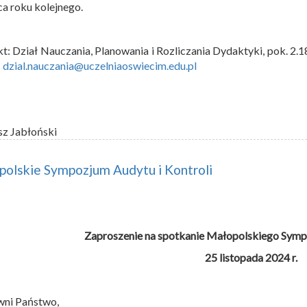
a roku kolejnego.
t: Dział Nauczania, Planowania i Rozliczania Dydaktyki, pok. 2.1
:
dzial.nauczania@uczelniaoswiecim.edu.pl
sz Jabłoński
olskie Sympozjum Audytu i Kontroli
Zaproszenie na spotkanie Małopolskiego Sympo
25 listopada 2024 r.
wni Państwo,