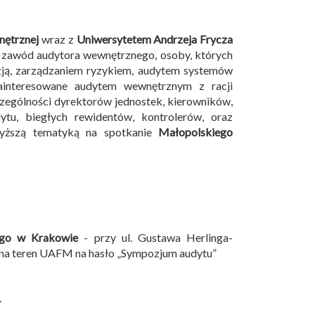
nętrznej
wraz z
Uniwersytetem Andrzeja Frycza
 zawód audytora wewnętrznego, osoby, których
izją, zarządzaniem ryzykiem, audytem systemów
ainteresowane audytem wewnętrznym z racji
czególności dyrektorów jednostek, kierowników,
tu, biegłych rewidentów, kontrolerów, oraz
wyższą tematyką na spotkanie
Małopolskiego
ego w Krakowie
- przy ul. Gustawa Herlinga-
 na teren UAFM na hasło „Sympozjum audytu”
.