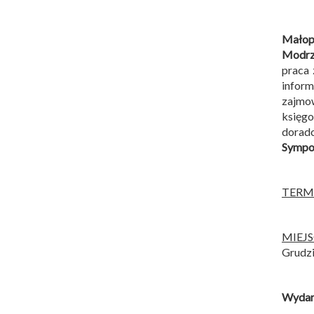
Małopo
Modrz
praca 
infor
zajmow
księg
dorad
Sympoz
TERM
MIEJ
Grudzi
Wydarz