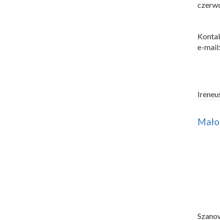
czerwc
Kontak
e-mail
Ireneu
Małop
Szano