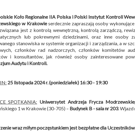
lskie Koło Regionalne IIA Polska i
Polski Instytut Kontroli Wew
ewskiego w Krakowie
serdecznie zapraszają osoby wykonujące
związana jest z kontrolą wewnętrzną, kontrolą zarządczą, rew
matycznych lub pokrewnymi dziedzinami, oraz inne osoby z
anego stanowiska w systemie organizacji i zarządzania, a w sz
owych, członków rad nadzorczych, członków komitetów audy
ców i konsultantów, jak również osoby zainteresowane po
jum Audytu i Kontroli
.
IN:
25 listopada 2024 r. (poniedziałek) 16:30 - 19:30
SCE SPOTKANIA:
Uniwersytet Andrzeja Frycza Modrzewski
ńskiego 1 w Krakowie (30-705) –
Budynek B -
sala nr 203
. Wjazd
enie wraz miłym poczęstunkiem jest bezpłatne dla Uczestników