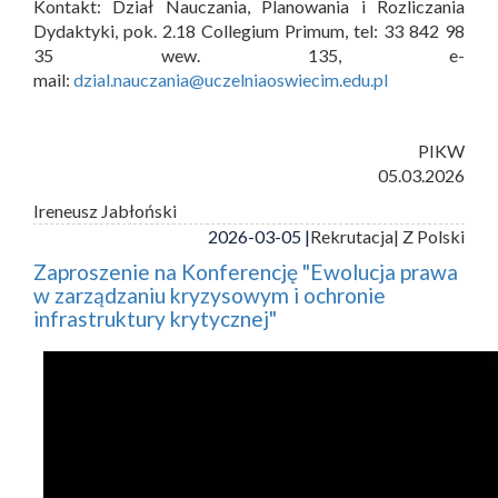
Kontakt: Dział Nauczania, Planowania i Rozliczania
Dydaktyki, pok. 2.18 Collegium Primum, tel: 33 842 98
35 wew. 135, e-
mail:
dzial.nauczania@uczelniaoswiecim.edu.pl
PIKW
05.03.2026
Ireneusz Jabłoński
2026-03-05 |
Rekrutacja
| Z Polski
Zaproszenie na Konferencję "Ewolucja prawa
w zarządzaniu kryzysowym i ochronie
infrastruktury krytycznej"