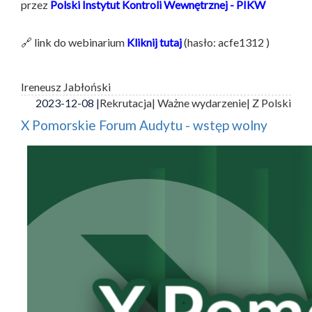
przez
Polski Instytut Kontroli Wewnętrznej - PIKW
🔗 link do webinarium
Kliknij tutaj
(hasło: acfe1312 )
Ireneusz Jabłoński
2023-12-08 |
Rekrutacja
| Ważne wydarzenie
| Z Polski
X Pomorskie Forum Audytu - wstęp wolny