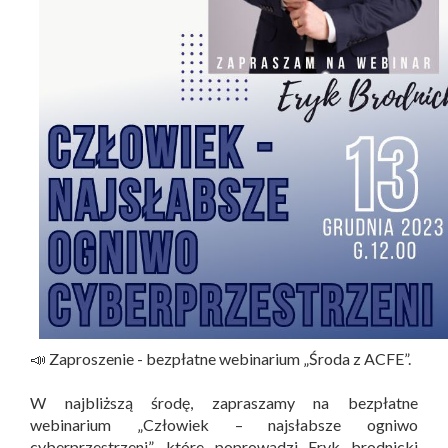
📣 Zaproszenie - bezpłatne webinarium „Środa z ACFE”.
W najbliższą środę, zapraszamy na bezpłatne
webinarium „Człowiek – najsłabsze ogniwo
cyberprzestrzeni”, które poprowadzi Eryk brodnicki