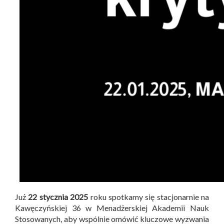
Już
22 stycznia 2025
roku spotkamy się stacjonarnie na
Kawęczyńskiej 36 w Menadżerskiej Akademii Nauk
Stosowanych, aby wspólnie omówić kluczowe wyzwania