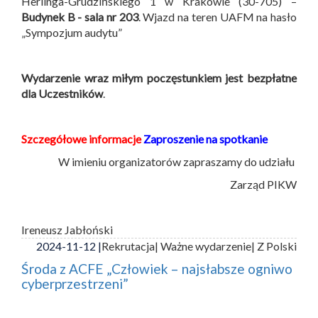
Herlinga-Grudzińskiego 1 w Krakowie (30-705) –
Budynek B -
sala nr 203
. Wjazd na teren UAFM na hasło
„Sympozjum audytu”
Wydarzenie wraz miłym poczęstunkiem jest bezpłatne
dla Uczestników
.
Szczegółowe informacje
Zaproszenie na spotkanie
W imieniu organizatorów zapraszamy do udziału
Zarząd PIKW
Ireneusz Jabłoński
2024-11-12 |
Rekrutacja
| Ważne wydarzenie
| Z Polski
Środa z ACFE „Człowiek – najsłabsze ogniwo
cyberprzestrzeni”