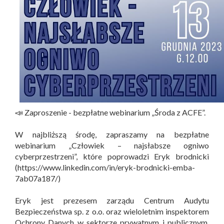
📣 Zaproszenie - bezpłatne webinarium „Środa z ACFE”.
W najbliższą środę, zapraszamy na bezpłatne
webinarium „Człowiek – najsłabsze ogniwo
cyberprzestrzeni”, które poprowadzi Eryk brodnicki
(https://www.linkedin.com/in/eryk-brodnicki-emba-
7ab07a187/)
Eryk jest prezesem zarządu Centrum Audytu
Bezpieczeństwa sp. z o.o. oraz wieloletnim inspektorem
Ochrony Danych w sektorze prywatnym i publicznym.