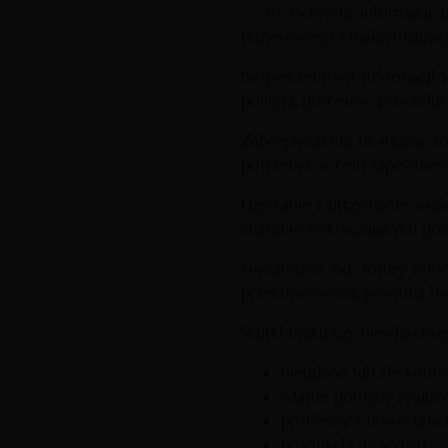
… to ochrona informacji pr
biznesowego i maksymalizacj
Bezpieczeństwo informacji
polityki, procesów, procedur
Zabezpieczenia te muszą z
potrzeby), w celu zapewnieni
Uzyskanie i utrzymanie wła
znacznie wykraczających po
Niezależnie od formy info
przechowywana, powinna by
Skutki braku czy niewłaściwe
nieudane lub złe kontr
własne pomysły realiz
problemy z nowo uruc
produkcja na wyrost,