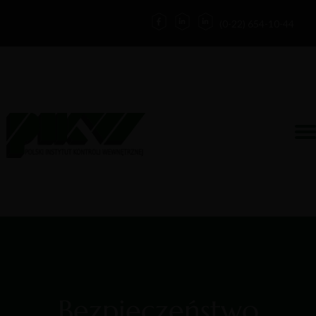
(0-22) 654-10-44
Działalność
Kontakt
Zaloguj
Forum
O nas
Blog
Bezpieczeństwo