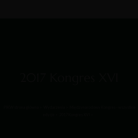
Działalność
Kontakt
Zaloguj
Forum
O nas
Blog
2017 Kongres XVI
PIKW strona główna
Wydarzenia
Międzynarodowy Kongres - wszystkie
edycje
2017 Kongres XVI