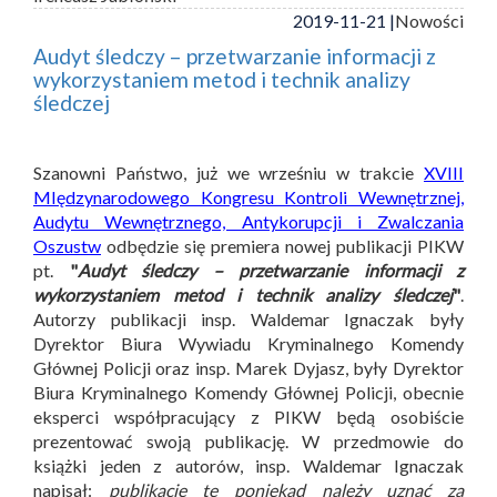
2019-11-21 |
Nowości
Audyt śledczy – przetwarzanie informacji z
wykorzystaniem metod i technik analizy
śledczej
Szanowni Państwo, już we wrześniu w trakcie
XVIII
MIędzynarodowego Kongresu Kontroli Wewnętrznej,
Audytu Wewnętrznego, Antykorupcji i Zwalczania
Oszustw
odbędzie się premiera nowej publikacji PIKW
pt.
"
Audyt śledczy – przetwarzanie informacji z
wykorzystaniem metod i technik analizy śledczej
"
.
Autorzy publikacji insp. Waldemar Ignaczak były
Dyrektor Biura Wywiadu Kryminalnego Komendy
Głównej Policji oraz insp. Marek Dyjasz, były Dyrektor
Biura Kryminalnego Komendy Głównej Policji, obecnie
eksperci współpracujący z PIKW będą osobiście
prezentować swoją publikację. W przedmowie do
książki jeden z autorów, insp. Waldemar Ignaczak
napisał:
publikację tę poniekąd należy uznać za