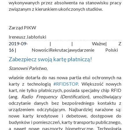
wykonywanych przez absolwenta na stanowisku pracy
związanym z kierunkiem ukończonych studiów.
Zarząd PIKW
Ireneusz Jabłoński
2019-09-
|
| Ważne
| Z
16 |
Nowości
Rekrutacja
wydarzenie
Polski
Zabezpiecz swoją kartę płatniczą!
Szanowni Państwo
,
właśnie dotarła do nas nowa partia etui ochronnych na
karty z technologią
#RFIDSTOP
. Większość nowych
kart, nie tylko płatniczych, posiada specjalny chip RFID
(ang.
Radio Frequency IDentification
), umożliwiający
odczytanie danych bez bezpośredniego kontaktu z
urządzeniem odczytującym. Najbardziej narażone są:
nowe karty kredytowe i debetowe, dostępowe do
budynków i pomieszczeń, karty transportu publicznego,
a nawet nowe paszporty biometryczne. Technologia