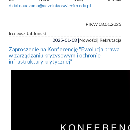
dzial.nauczania@uczelniaoswiecim.edu.pl
PIKW 08.01.2025
Ireneusz Jabłoński
2025-01-08 |
Nowości
| Rekrutacja
Zaproszenie na Konferencję "Ewolucja prawa
w zarządzaniu kryzysowym i ochronie
infrastruktury krytycznej"