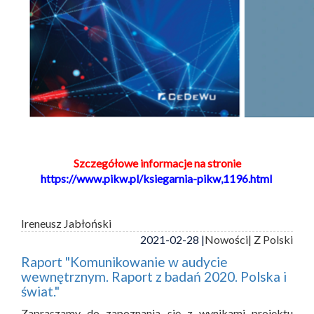
Szczegółowe informacje na stronie
https://www.pikw.pl/ksiegarnia-pikw,1196.html
Ireneusz Jabłoński
2021-02-28 |
Nowości
| Z Polski
Raport "Komunikowanie w audycie
wewnętrznym. Raport z badań 2020. Polska i
świat."
Zapraszamy do zapoznania się z wynikami projektu