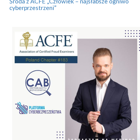
Środa z ACFE „Człowiek – najsłabsze ogniwo
cyberprzestrzeni”