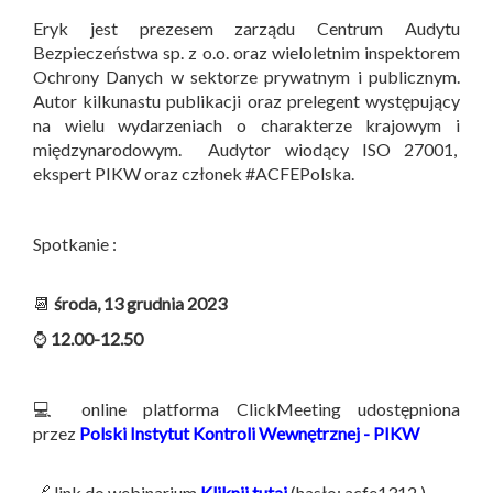
Eryk jest prezesem zarządu Centrum Audytu
Bezpieczeństwa sp. z o.o. oraz wieloletnim inspektorem
Ochrony Danych w sektorze prywatnym i publicznym.
Autor kilkunastu publikacji oraz prelegent występujący
na wielu wydarzeniach o charakterze krajowym i
międzynarodowym. Audytor wiodący ISO 27001,
ekspert PIKW oraz członek #ACFEPolska.
Spotkanie :
📆
środa, 13 grudnia 2023
⌚
12.00-12.50
💻 online platforma ClickMeeting udostępniona
przez
Polski Instytut Kontroli Wewnętrznej - PIKW
🔗 link do webinarium
Kliknij tutaj
(hasło: acfe1312 )