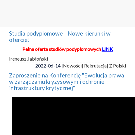
Studia podyplomowe - Nowe kierunki w
ofercie!
Pełna oferta studiów podyplomowych
LINK
Ireneusz Jabłoński
2022-06-14 |
Nowości
| Rekrutacja
| Z Polski
Zaproszenie na Konferencję "Ewolucja prawa
w zarządzaniu kryzysowym i ochronie
infrastruktury krytycznej"