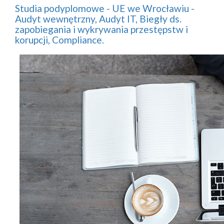
Studia podyplomowe - UE we Wrocławiu -
Audyt wewnętrzny, Audyt IT, Biegły ds.
zapobiegania i wykrywania przestępstw i
korupcji, Compliance.