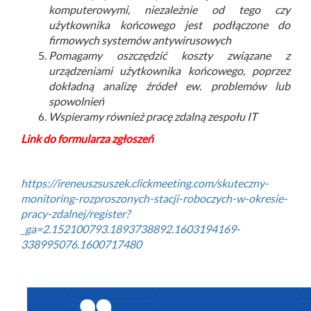
komputerowymi, niezależnie od tego czy
użytkownika końcowego jest podłączone do
firmowych systemów antywirusowych
Pomagamy oszczędzić koszty związane z
urządzeniami użytkownika końcowego, poprzez
dokładną analizę źródeł ew. problemów lub
spowolnień
Wspieramy również pracę zdalną zespołu IT
Link do formularza zgłoszeń
https://ireneuszsuszek.clickmeeting.com/skuteczny-
monitoring-rozproszonych-stacji-roboczych-w-okresie-
pracy-zdalnej/register?
_ga=2.152100793.1893738892.1603194169-
338995076.1600717480