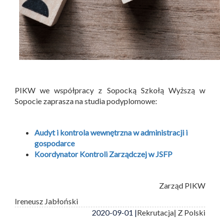
PIKW we współpracy z Sopocką Szkołą Wyższą w
Sopocie zaprasza na studia podyplomowe:
Audyt i kontrola wewnętrzna w administracji i
gospodarce
Koordynator Kontroli Zarządczej w JSFP
Zarząd PIKW
Ireneusz Jabłoński
2020-09-01 |
Rekrutacja
| Z Polski