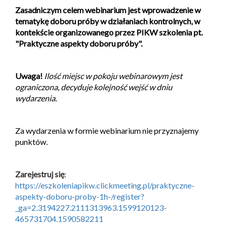
Zasadniczym celem webinarium jest wprowadzenie w
tematykę doboru próby w działaniach kontrolnych, w
kontekście organizowanego przez PIKW szkolenia pt.
"Praktyczne aspekty doboru próby".
Uwaga!
Ilość miejsc w pokoju webinarowym jest
ograniczona, decyduje kolejność wejść w dniu
wydarzenia.
Za wydarzenia w formie webinarium nie przyznajemy
punktów.
Zarejestruj się
:
https://eszkoleniapikw.clickmeeting.pl/praktyczne-
aspekty-doboru-proby-1h-/register?
_ga=2.3194227.2111313963.1599120123-
465731704.1590582211