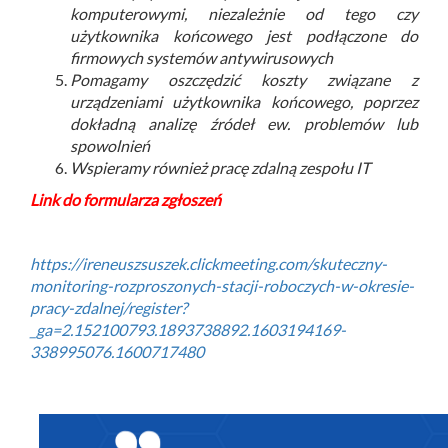
komputerowymi, niezależnie od tego czy
użytkownika końcowego jest podłączone do
firmowych systemów antywirusowych
Pomagamy oszczędzić koszty związane z
urządzeniami użytkownika końcowego, poprzez
dokładną analizę źródeł ew. problemów lub
spowolnień
Wspieramy również pracę zdalną zespołu IT
Link do formularza zgłoszeń
https://ireneuszsuszek.clickmeeting.com/skuteczny-
monitoring-rozproszonych-stacji-roboczych-w-okresie-
pracy-zdalnej/register?
_ga=2.152100793.1893738892.1603194169-
338995076.1600717480