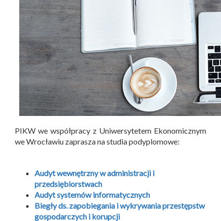
PIKW we współpracy z Uniwersytetem Ekonomicznym
we Wrocławiu zaprasza na studia podyplomowe:
Audyt wewnętrzny w administracji i
przedsiębiorstwach
Audyt systemów informatycznych
Biegły ds. zapobiegania i wykrywania przestępstw
gospodarczych i korupcji