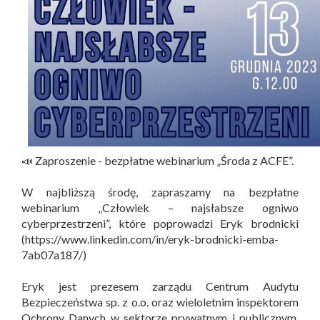
📣 Zaproszenie - bezpłatne webinarium „Środa z ACFE”.
W najbliższą środę, zapraszamy na bezpłatne
webinarium „Człowiek – najsłabsze ogniwo
cyberprzestrzeni”, które poprowadzi Eryk brodnicki
(https://www.linkedin.com/in/eryk-brodnicki-emba-
7ab07a187/)
Eryk jest prezesem zarządu Centrum Audytu
Bezpieczeństwa sp. z o.o. oraz wieloletnim inspektorem
Ochrony Danych w sektorze prywatnym i publicznym.