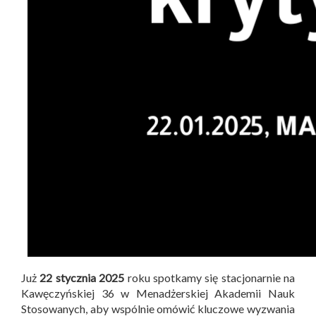
Już
22 stycznia 2025
roku spotkamy się stacjonarnie na
Kawęczyńskiej 36 w Menadżerskiej Akademii Nauk
Stosowanych, aby wspólnie omówić kluczowe wyzwania