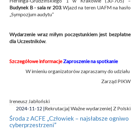
Herlinga-Grudzińskiego 1 w Krakowie (30-705) –
Budynek B -
sala nr 203
. Wjazd na teren UAFM na hasło
„Sympozjum audytu”
Wydarzenie wraz miłym poczęstunkiem jest bezpłatne
dla Uczestników
.
Szczegółowe informacje
Zaproszenie na spotkanie
W imieniu organizatorów zapraszamy do udziału
Zarząd PIKW
Ireneusz Jabłoński
2024-11-12 |
Rekrutacja
| Ważne wydarzenie
| Z Polski
Środa z ACFE „Człowiek – najsłabsze ogniwo
cyberprzestrzeni”