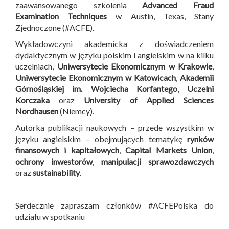
zaawansowanego szkolenia
Advanced Fraud
Examination Techniques
w Austin, Texas, Stany
Zjednoczone (#ACFE).
Wykładowczyni akademicka z doświadczeniem
dydaktycznym w języku polskim i angielskim w na kilku
uczelniach,
Uniwersytecie Ekonomicznym w Krakowie
,
Uniwersytecie Ekonomicznym w Katowicach
,
Akademii
Górnośląskiej im. Wojciecha Korfantego
,
Uczelni
Korczaka
oraz
University of Applied Sciences
Nordhausen
(Niemcy).
Autorka publikacji naukowych – przede wszystkim w
języku angielskim – obejmujących tematykę
rynków
finansowych i kapitałowych
,
Capital Markets Union
,
ochrony inwestorów
,
manipulacji sprawozdawczych
oraz
sustainability
.
Serdecznie zapraszam członków #ACFEPolska do
udziału w spotkaniu