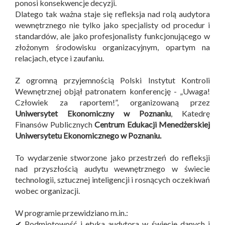
ponosi konsekwencje decyzji.
Dlatego tak ważna staje się refleksja nad rolą audytora
wewnętrznego nie tylko jako specjalisty od procedur i
standardów, ale jako profesjonalisty funkcjonującego w
złożonym środowisku organizacyjnym, opartym na
relacjach, etyce i zaufaniu.
Z ogromną przyjemnością Polski Instytut Kontroli
Wewnętrznej objął patronatem konferencję - „Uwaga!
Człowiek za raportem!”, organizowaną przez
Uniwersytet Ekonomiczny w Poznaniu
, Katedrę
Finansów Publicznych
Centrum Edukacji Menedżerskiej
Uniwersytetu Ekonomicznego w Poznaniu.
To wydarzenie stworzone jako przestrzeń do refleksji
nad przyszłością audytu wewnętrznego w świecie
technologii, sztucznej inteligencji i rosnących oczekiwań
wobec organizacji.
W programie przewidziano m.in.:
✔ Podmiotowość i etyka audytora w świecie danych i