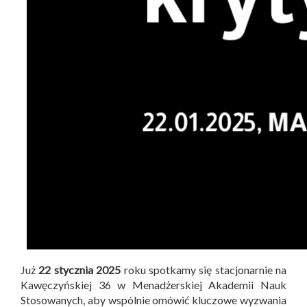
Już
22 stycznia 2025
roku spotkamy się stacjonarnie na
Kawęczyńskiej 36 w Menadżerskiej Akademii Nauk
Stosowanych, aby wspólnie omówić kluczowe wyzwania