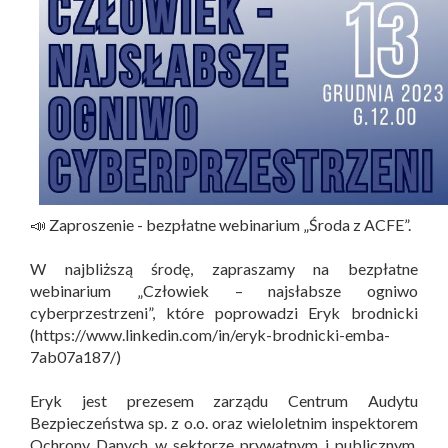
📣 Zaproszenie - bezpłatne webinarium „Środa z ACFE”.
W najbliższą środę, zapraszamy na bezpłatne
webinarium „Człowiek – najsłabsze ogniwo
cyberprzestrzeni”, które poprowadzi Eryk brodnicki
(https://www.linkedin.com/in/eryk-brodnicki-emba-
7ab07a187/)
Eryk jest prezesem zarządu Centrum Audytu
Bezpieczeństwa sp. z o.o. oraz wieloletnim inspektorem
Ochrony Danych w sektorze prywatnym i publicznym.