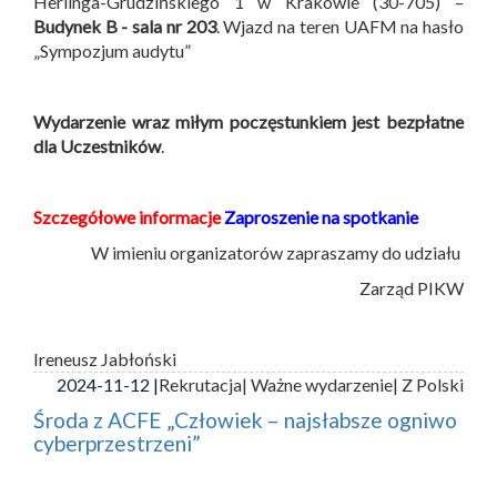
Herlinga-Grudzińskiego 1 w Krakowie (30-705) –
Budynek B -
sala nr 203
. Wjazd na teren UAFM na hasło
„Sympozjum audytu”
Wydarzenie wraz miłym poczęstunkiem jest bezpłatne
dla Uczestników
.
Szczegółowe informacje
Zaproszenie na spotkanie
W imieniu organizatorów zapraszamy do udziału
Zarząd PIKW
Ireneusz Jabłoński
2024-11-12 |
Rekrutacja
| Ważne wydarzenie
| Z Polski
Środa z ACFE „Człowiek – najsłabsze ogniwo
cyberprzestrzeni”