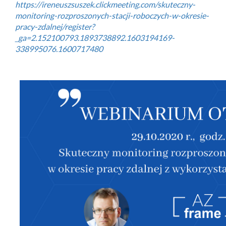
https://ireneuszsuszek.clickmeeting.com/skuteczny-
monitoring-rozproszonych-stacji-roboczych-w-okresie-
pracy-zdalnej/register?
_ga=2.152100793.1893738892.1603194169-
338995076.1600717480