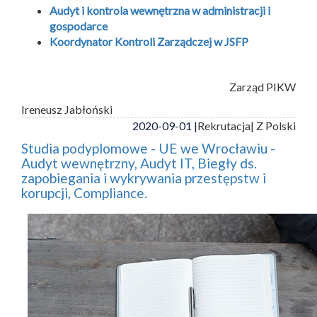
Audyt i kontrola wewnętrzna w administracji i
gospodarce
Koordynator Kontroli Zarządczej w JSFP
Zarząd PIKW
Ireneusz Jabłoński
2020-09-01 |
Rekrutacja
| Z Polski
Studia podyplomowe - UE we Wrocławiu -
Audyt wewnętrzny, Audyt IT, Biegły ds.
zapobiegania i wykrywania przestępstw i
korupcji, Compliance.