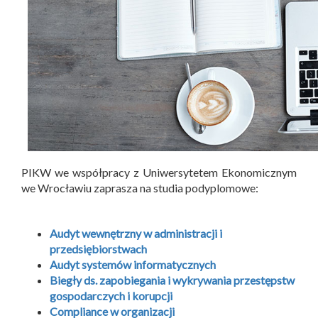
PIKW we współpracy z Uniwersytetem Ekonomicznym
we Wrocławiu zaprasza na studia podyplomowe:
Audyt wewnętrzny w administracji i
przedsiębiorstwach
Audyt systemów informatycznych
Biegły ds. zapobiegania i wykrywania przestępstw
gospodarczych i korupcji
Compliance w organizacji