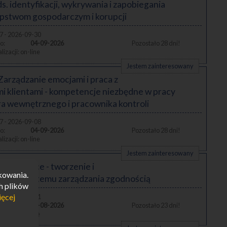
ds. identyfikacji, wykrywania i zapobiegania
pstwom gospodarczym i korupcji
7 - 2026-09-30
04-09-2026
28
on-line
Jestem zainteresowany
Zarządzanie emocjami i praca z
i klientami - kompetencje niezbędne w pracy
a wewnętrznego i pracownika kontroli
7 - 2026-09-08
04-09-2026
28
on-line
Jestem zainteresowany
Compliance - tworzenie i
kowania.
lenie systemu zarządzania zgodnością
h plików
ięcej
7 - 2026-10-01
30-08-2026
23
on-line