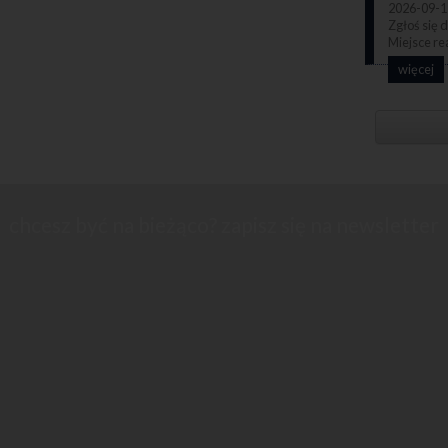
2026-09-1
więcej
chcesz być na bieżąco? zapisz się na newsletter