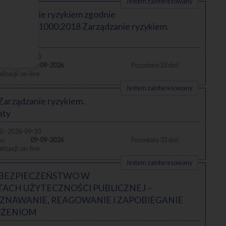
Jestem zainteresowany
Zarządzanie ryzykiem zgodnie
 PN-ISO 31000:2018 Zarządzanie ryzykiem.
ne
0 - 2026-09-10
09-09-2026
33
on-line
Jestem zainteresowany
Zarządzanie ryzykiem.
aty
0 - 2026-09-10
09-09-2026
33
on-line
Jestem zainteresowany
BEZPIECZEŃSTWO W
TACH UŻYTECZNOŚCI PUBLICZNEJ –
ZNAWANIE, REAGOWANIE I ZAPOBIEGANIE
OŻENIOM