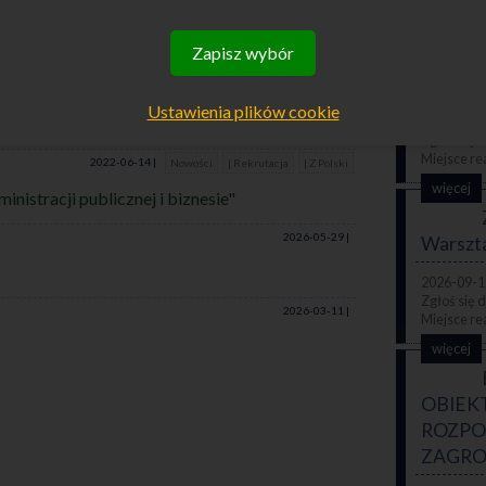
więcej
Zapisz wybór
z normą
EŻ:
Wytycz
Ustawienia plików cookie
2026-09-1
2022-06-14 |
Nowości
| Rekrutacja
| Z Polski
więcej
istracji publicznej i biznesie"
2026-05-29 |
Warszt
2026-09-1
2026-03-11 |
więcej
OBIEK
ROZPO
ZAGR