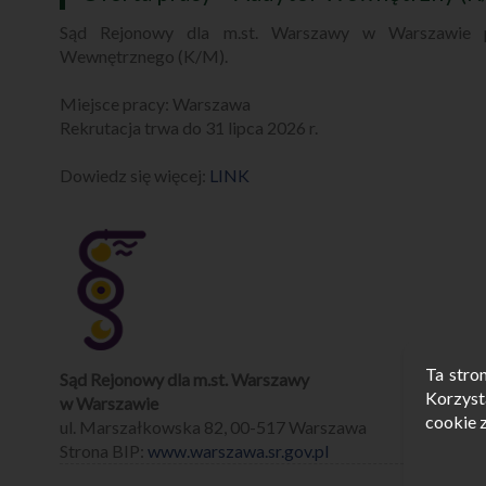
Sąd Rejonowy dla m.st. Warszawy w Warszawie p
Wewnętrznego (K/M).
Miejsce pracy: Warszawa
Rekrutacja trwa do 31 lipca 2026 r.
Dowiedz się więcej:
LINK
Ta stro
Sąd Rejonowy dla m.st. Warszawy
Korzysta
w Warszawie
cookie 
ul. Marszałkowska 82, 00-517 Warszawa
Strona BIP:
www.warszawa.sr.gov.pl