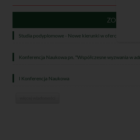
ZOBACZ T
Studia podyplomowe - Nowe kierunki w ofercie!
Konferencja Naukowa pn. "Współczesne wyzwania w admin
I Konferencja Naukowa
więcej wiadomości