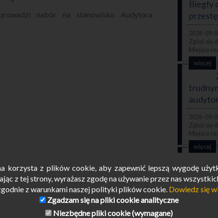
Biegły 
rowadzi nabór na stanowisko Audytora
przestę
2026-09-0
więcej
trudnym
audytor
2026-09-0
więcej
na korzysta z plików cookie, aby zapewnić lepszą wygodę użyt
doskona
jąc z tej strony, wyrażasz zgodę na używanie przez nas wszystkic
zgodnie z warunkami naszej polityki plików cookie.
Dowiedz się w
2026-09-0
Zgadzam się na pliki cookie analityczne
Niezbędne pliki cookie (wymagane)
2026-07-08 |