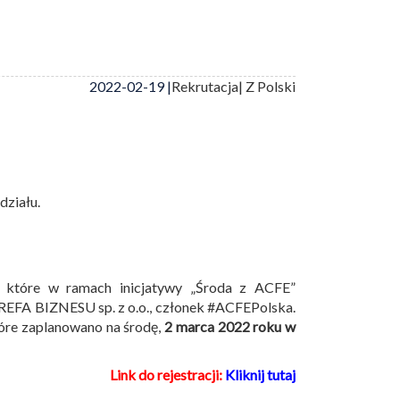
2022-02-19 |
Rekrutacja
| Z Polski
działu.
 które w ramach inicjatywy „Środa z ACFE”
TREFA BIZNESU sp. z o.o., członek #ACFEPolska.
tóre zaplanowano na środę,
2 marca 2022 roku w
Link do rejestracji:
Kliknij tutaj