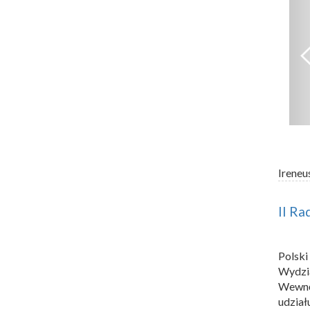
Ireneu
II Ra
Polski
Wydzi
Wewnę
udział