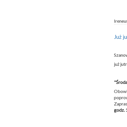
Ireneu
Już j
Szano
już ju
"Środ
Obowi
poprow
Zapras
godz. 