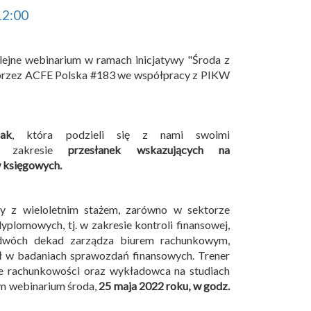
12:00
ejne webinarium w ramach inicjatywy "Środa z
rzez ACFE Polska #183 we współpracy z PIKW
iak
, która podzieli się z nami swoimi
w zakresie
przesłanek wskazujących na
 księgowych.
y z wieloletnim stażem, zarówno w sektorze
plomowych, tj. w zakresie kontroli finansowej,
 dwóch dekad zarządza biurem rachunkowym,
ł w badaniach sprawozdań finansowych. Trener
ie rachunkowości oraz wykładowca na studiach
ym webinarium środa,
25 maja 2022 roku, w godz.