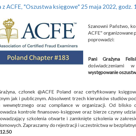
 z ACFE, "Oszustwa księgowe" 25 maja 2022, godz. 
Szanowni Państwo, kol
ACFE" organizowane p
poprowadzi:
Pani Grażyna Felis
doświadczeniami 
występowanie oszustw
Grażyna, członek @ACFE Poland oraz certyfikowany księgow
nym jak i publicznym. Absolwent trzech kierunków studiów pody
u wewnętrznego oraz compliance w organizacji. Od blisko
owadza kontrole finansowo-księgowe oraz bierze czynny udzia
owadzający szkolenia otwarte i zamknięte szkolenia w zakres
omowych. Zapraszamy do rejestracji i uczestnictwa w bezpłatn
12.50