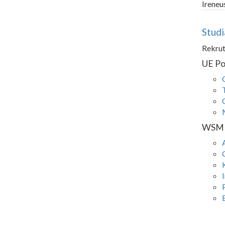
Ireneu
Stud
Rekrut
UE P
WSM 