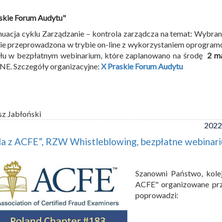
skie Forum Audytu"
uacja cyklu Zarządzanie – kontrola zarządcza na temat: Wybrane
ie przeprowadzona w trybie on-line z wykorzystaniem oprogramo
ału w bezpłatnym webinarium, które zaplanowano na środę
2 m
E. Szczegóły organizacyjne:
X Praskie Forum Audytu
sz Jabłoński
2022
a z ACFE”, RZW Whistleblowing, bezpłatne webinariu
Szanowni Państwo, kole
ACFE" organizowane pr
poprowadzi: