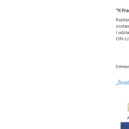
"X Pra
Kontyn
zostan
i udzi
ON-LIN
Ireneu
„Środ