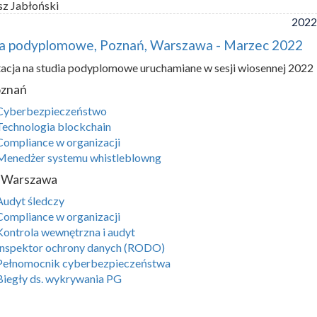
sz Jabłoński
2022
ia podyplomowe, Poznań, Warszawa - Marzec 2022
acja na studia podyplomowe uruchamiane w sesji wiosennej 2022
oznań
Cyberbezpieczeństwo
Technologia blockchain
Compliance w organizacji
Menedżer systemu whistleblowng
Warszawa
Audyt śledczy
Compliance w organizacji
Kontrola wewnętrzna i audyt
Inspektor ochrony danych (RODO)
Pełnomocnik cyberbezpieczeństwa
Biegły ds. wykrywania PG