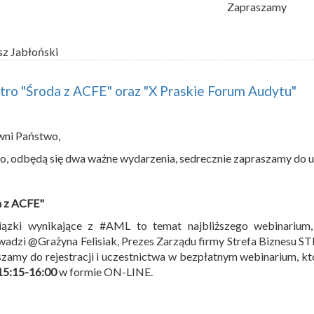
Zapraszamy
sz Jabłoński
utro "Środa z ACFE" oraz "X Praskie Forum Audytu"
wni Państwo,
tro, odbędą się dwa ważne wydarzenia, sedrecznie zapraszamy do u
a z ACFE"
ązki wynikające z #AML to temat najbliższego webinarium,
adzi @Grażyna Felisiak, Prezes Zarządu firmy Strefa Biznesu S
zamy do rejestracji i uczestnictwa w bezpłatnym webinarium, k
15:15-16:00
w formie ON-LINE.