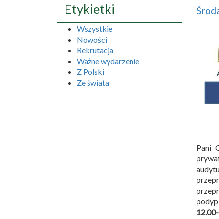
Etykietki
Środa
Wszystkie
Nowości
Rekrutacja
Ważne wydarzenie
Z Polski
Ze świata
Pani 
prywat
audyt
przepr
przepr
podypl
12.00-