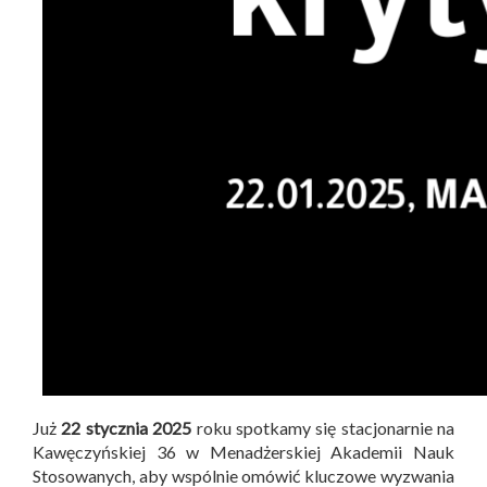
Już
22 stycznia 2025
roku spotkamy się stacjonarnie na
Kawęczyńskiej 36 w Menadżerskiej Akademii Nauk
Stosowanych, aby wspólnie omówić kluczowe wyzwania