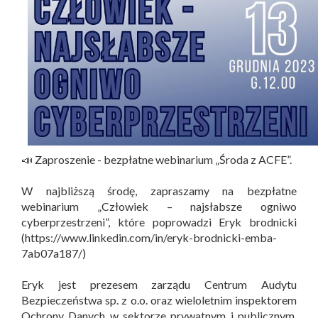
📣 Zaproszenie - bezpłatne webinarium „Środa z ACFE”.
W najbliższą środę, zapraszamy na bezpłatne
webinarium „Człowiek – najsłabsze ogniwo
cyberprzestrzeni”, które poprowadzi Eryk brodnicki
(https://www.linkedin.com/in/eryk-brodnicki-emba-
7ab07a187/)
Eryk jest prezesem zarządu Centrum Audytu
Bezpieczeństwa sp. z o.o. oraz wieloletnim inspektorem
Ochrony Danych w sektorze prywatnym i publicznym.