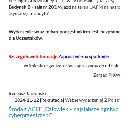
Herlinga-Grudzińskiego 1 w Krakowie (30-705) –
Budynek B -
sala nr 203
. Wjazd na teren UAFM na hasło
„Sympozjum audytu”
Wydarzenie wraz miłym poczęstunkiem jest bezpłatne
dla Uczestników
.
Szczegółowe informacje
Zaproszenie na spotkanie
W imieniu organizatorów zapraszamy do udziału
Zarząd PIKW
Ireneusz Jabłoński
2024-11-12 |
Rekrutacja
| Ważne wydarzenie
| Z Polski
Środa z ACFE „Człowiek – najsłabsze ogniwo
cyberprzestrzeni”