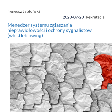
Ireneusz Jabłoński
2020-07-20 |
Rekrutacja
Menedżer systemu zgłaszania
nieprawidłowości i ochrony sygnalistów
(whistleblowing)