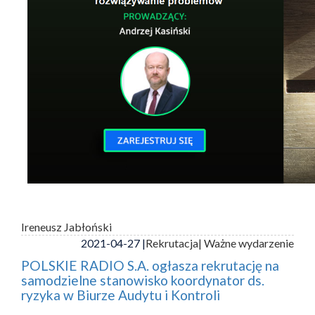
Ireneusz Jabłoński
2021-04-27 |
Rekrutacja
| Ważne wydarzenie
POLSKIE RADIO S.A. ogłasza rekrutację na
samodzielne stanowisko koordynator ds.
ryzyka w Biurze Audytu i Kontroli