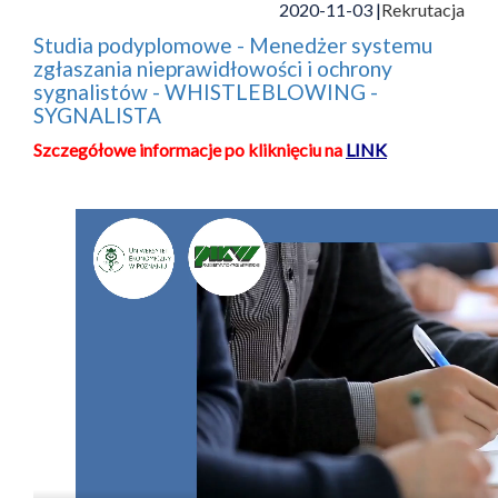
2020-11-03 |
Rekrutacja
Studia podyplomowe - Menedżer systemu
zgłaszania nieprawidłowości i ochrony
sygnalistów - WHISTLEBLOWING -
SYGNALISTA
Szczegółowe informacje po kliknięciu na
LINK