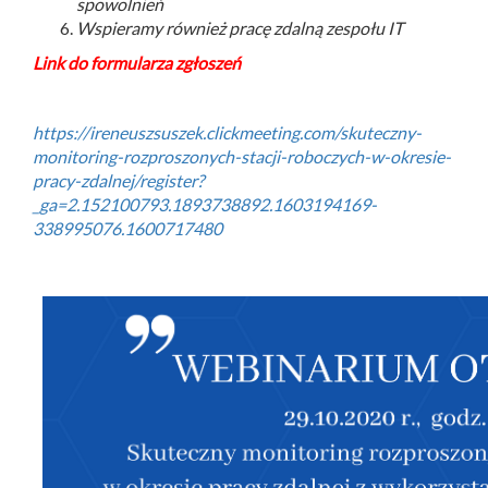
spowolnień
Wspieramy również pracę zdalną zespołu IT
Link do formularza zgłoszeń
https://ireneuszsuszek.clickmeeting.com/skuteczny-
monitoring-rozproszonych-stacji-roboczych-w-okresie-
pracy-zdalnej/register?
_ga=2.152100793.1893738892.1603194169-
338995076.1600717480