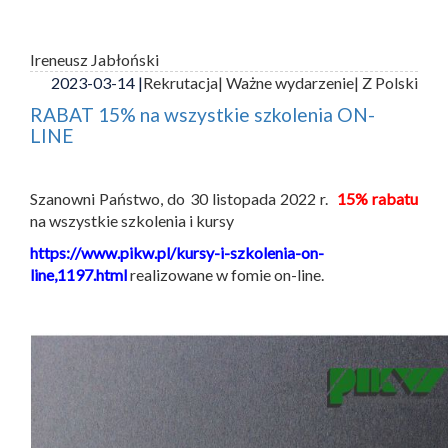
Ireneusz Jabłoński
2023-03-14 |
Rekrutacja
| Ważne wydarzenie
| Z Polski
RABAT 15% na wszystkie szkolenia ON-
LINE
Szanowni Państwo, do 30 listopada 2022 r.
15% rabatu
na wszystkie szkolenia i kursy
https://www.pikw.pl/kursy-i-szkolenia-on-
line,1197.html
realizowane w fomie on-line.